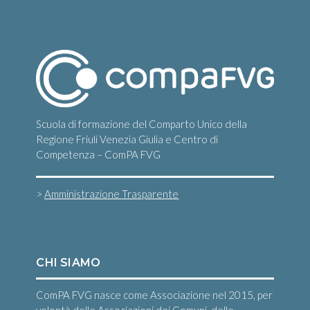
v
i
g
a
z
i
Scuola di formazione del Comparto Unico della
o
Regione Friuli Venezia Giulia e Centro di
Competenza – ComPA FVG
n
e
>
Amministrazione Trasparente
CHI SIAMO
ComPA FVG nasce come Associazione nel 2015, per