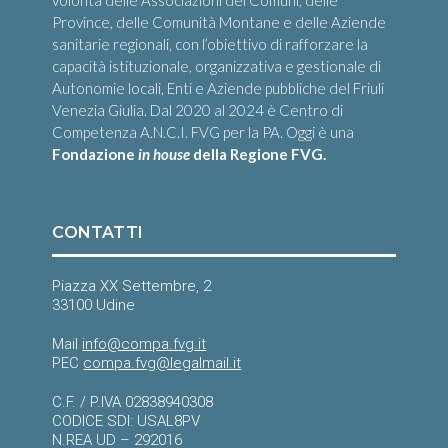
volontà delle Associazioni dei Comuni, delle
Province, delle Comunità Montane e delle Aziende
sanitarie regionali, con l’obiettivo di rafforzare la
capacità istituzionale, organizzativa e gestionale di
Autonomie locali, Enti e Aziende pubbliche del Friuli
Venezia Giulia. Dal 2020 al 2024 è Centro di
Competenza A.N.C.I. FVG per la PA. Oggi è una
Fondazione
in house
della Regione FVG.
CONTATTI
Piazza XX Settembre, 2
33100 Udine
Mail
info@compa.fvg.it
PEC
compa.fvg@legalmail.it
C.F. / P.IVA 02838940308
CODICE SDI: USAL8PV
N.REA UD – 292016