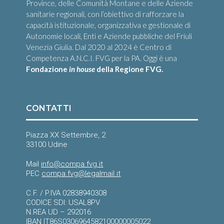
Province, delle Comunità Montane e delle Aziende
sanitarie regionali, con l’obiettivo di rafforzare la
capacità istituzionale, organizzativa e gestionale di
Autonomie locali, Enti e Aziende pubbliche del Friuli
Venezia Giulia. Dal 2020 al 2024 è Centro di
Competenza A.N.C.I. FVG per la PA. Oggi è una
Fondazione
in house
della Regione FVG.
CONTATTI
Piazza XX Settembre, 2
33100 Udine
Mail
info@compa.fvg.it
PEC
compa.fvg@legalmail.it
C.F. / P.IVA 02838940308
CODICE SDI: USAL8PV
N.REA UD – 292016
IBAN IT86S0306964582100000005022