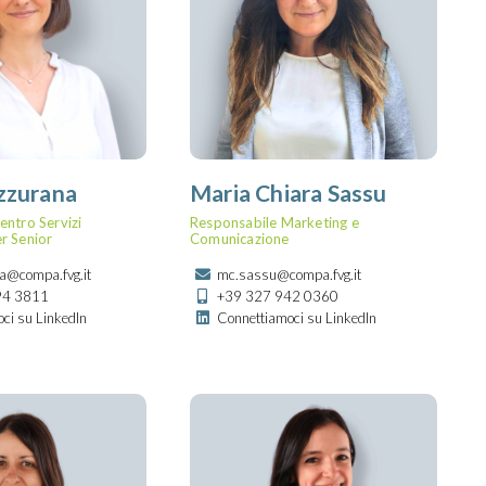
zzurana
Maria Chiara Sassu
entro Servizi
Responsabile Marketing e
r Senior
Comunicazione
a@compa.fvg.it
mc.sassu@compa.fvg.it
94 3811
+39 327 942 0360
ci su LinkedIn
Connettiamoci su LinkedIn