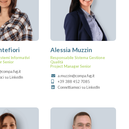
tefiori
Alessia Muzzin
stemi Informativi
Responsabile Sistema Gestione
r Senior
Qualità
Project Manager Senior
@compa.fvg.it
a.muzzin@compa.fvg.it
ci su LinkedIn
+39 388 452 7085
Connettiamoci su LinkedIn