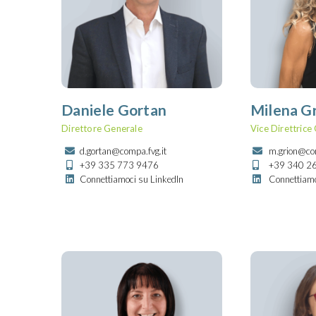
Daniele Gortan
Milena G
Direttore Generale
Vice Direttrice
d.gortan@compa.fvg.it
m.grion@com
+39 335 773 9476
+39 340 2
Connettiamoci su LinkedIn
Connettiamo