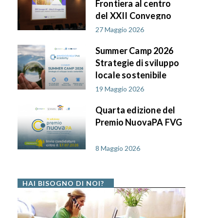
Frontiera al centro
del XXII Convegno
AIF PA in FVG
27 Maggio 2026
Summer Camp 2026
Strategie di sviluppo
locale sostenibile
19 Maggio 2026
Quarta edizione del
Premio NuovaPA FVG
8 Maggio 2026
HAI BISOGNO DI NOI?