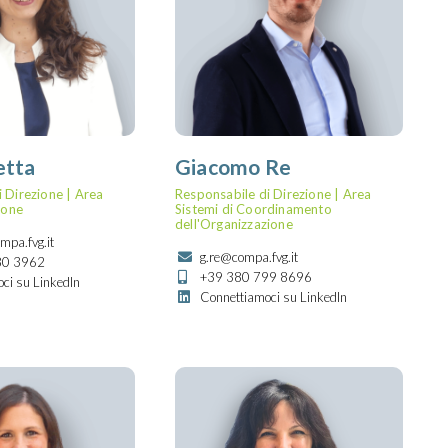
etta
Giacomo Re
 Direzione | Area
Responsabile di Direzione | Area
sone
Sistemi di Coordinamento
dell'Organizzazione
mpa.fvg.it
g.re@compa.fvg.it
80 3962
+39 380 799 8696
ci su LinkedIn
Connettiamoci su LinkedIn