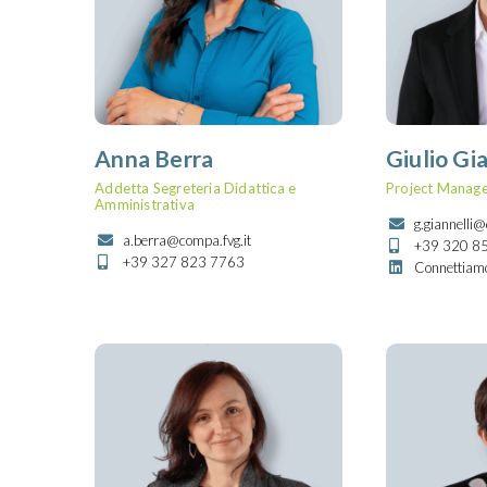
Anna Berra
Giulio Gia
Addetta Segreteria Didattica e
Project Manage
Amministrativa
g.giannelli@
a.berra@compa.fvg.it
+39 320 8
+39 327 823 7763
Connettiamo