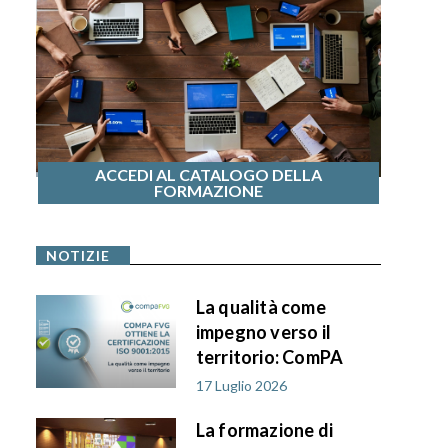
ACCEDI AL CATALOGO DELLA
FORMAZIONE
NOTIZIE
La qualità come
impegno verso il
territorio: ComPA
FVG ottiene la
17 Luglio 2026
certificazione ISO
La formazione di
9001:2015