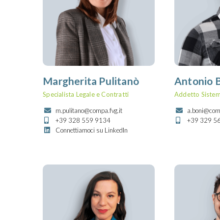
Margherita Pulitanò
Antonio 
Specialista Legale e Contratti
Addetto Sistem
m.pulitano@compa.fvg.it
a.boni@comp
+39 328 559 9134
+39 329 5
Connettiamoci su LinkedIn