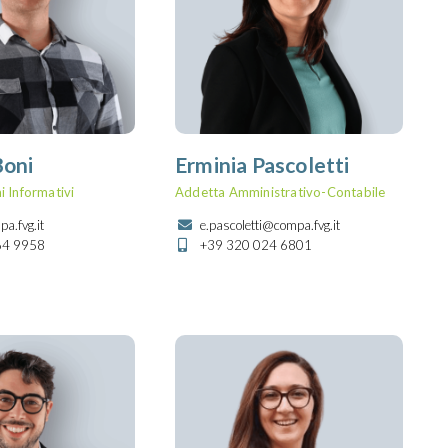
Boni
Erminia Pascoletti
i Informativi
Addetta Amministrativo-Contabile
a.fvg.it
e.pascoletti@compa.fvg.it
64 9958
+39 320 024 6801