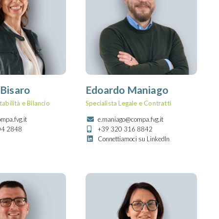
 Bisaro
Edoardo Maniago
abilità e Bilancio
Specialista Legale e Contratti
mpa.fvg.it
e.maniago@compa.fvg.it
04 2848
+39 320 316 8842
Connettiamoci su LinkedIn