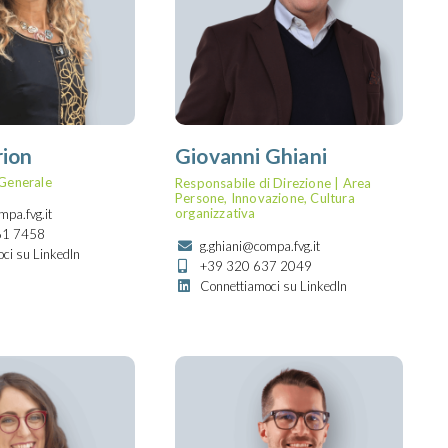
rion
Giovanni Ghiani
 Generale
Responsabile di Direzione | Area
Persone, Innovazione, Cultura
organizzativa
pa.fvg.it
61 7458
g.ghiani@compa.fvg.it
ci su LinkedIn
+39 320 637 2049
Connettiamoci su LinkedIn