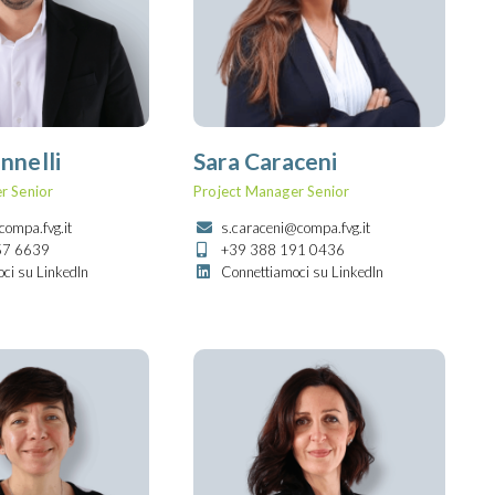
nnelli
Sara Caraceni
r Senior
Project Manager Senior
compa.fvg.it
s.caraceni@compa.fvg.it
57 6639
+39 388 191 0436
ci su LinkedIn
Connettiamoci su LinkedIn