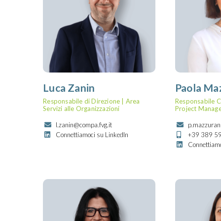
Luca Zanin
Paola Ma
Responsabile di Direzione | Area
Responsabile C
Servizi alle Organizzazioni
Project Manage
l.zanin@compa.fvg.it
p.mazzuran
Connettiamoci su LinkedIn
+39 389 5
Connettiamo