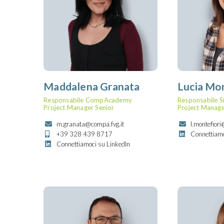
Maddalena Granata
Lucia Mon
Responsabile CompAcademy
Responsabile Si
Project Manager Senior
Project Manage
m.granata@compa.fvg.it
l.montefiori
+39 328 439 8717
Connettiamo
Connettiamoci su LinkedIn