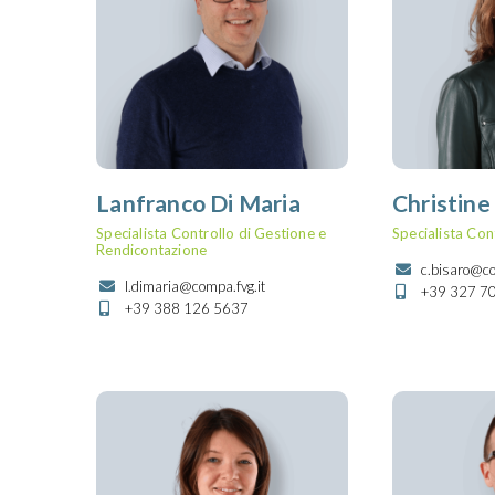
Lanfranco Di Maria
Christine
Specialista Controllo di Gestione e
Specialista Cont
Rendicontazione
c.bisaro@co
l.dimaria@compa.fvg.it
+39 327 7
+39 388 126 5637