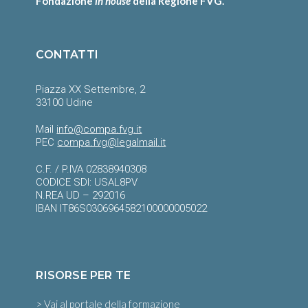
Fondazione
in house
della Regione FVG.
CONTATTI
Piazza XX Settembre, 2
33100 Udine
Mail
info@compa.fvg.it
PEC
compa.fvg@legalmail.it
C.F. / P.IVA 02838940308
CODICE SDI: USAL8PV
N.REA UD – 292016
IBAN IT86S0306964582100000005022
RISORSE PER TE
>
Vai al portale della formazione