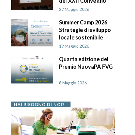
del XXII Convegno
AIF PA in FVG
27 Maggio 2026
Summer Camp 2026
Strategie di sviluppo
locale sostenibile
19 Maggio 2026
Quarta edizione del
Premio NuovaPA FVG
8 Maggio 2026
HAI BISOGNO DI NOI?