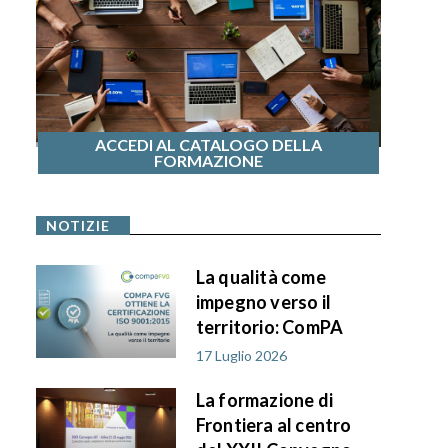
ACCEDI AL CATALOGO DELLA
FORMAZIONE
NOTIZIE
La qualità come
impegno verso il
territorio: ComPA
FVG ottiene la
17 Luglio 2026
certificazione ISO
La formazione di
9001:2015
Frontiera al centro