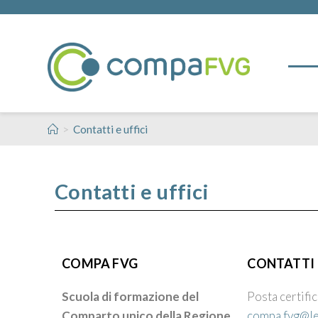
>
Contatti e uffici
Contatti e uffici
COMPA FVG
CONTATTI
Scuola di formazione del
Posta certifi
Comparto unico della Regione
compa.fvg@le