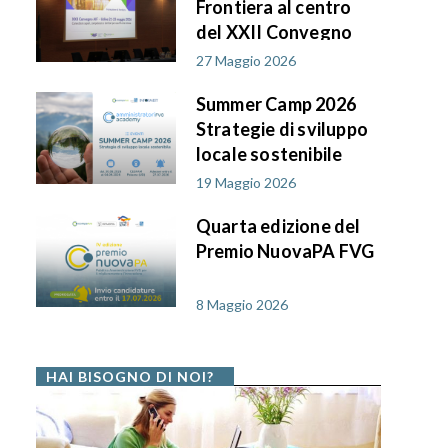
Frontiera al centro
del XXII Convegno
AIF PA in FVG
27 Maggio 2026
Summer Camp 2026
Strategie di sviluppo
locale sostenibile
19 Maggio 2026
Quarta edizione del
Premio NuovaPA FVG
8 Maggio 2026
HAI BISOGNO DI NOI?