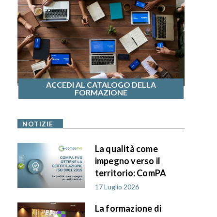
ACCEDI AL CATALOGO DELLA
FORMAZIONE
NOTIZIE
La qualità come
impegno verso il
territorio: ComPA
FVG ottiene la
17 Luglio 2026
certificazione ISO
La formazione di
9001:2015