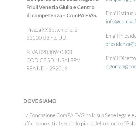
Friuli Venezia Giulia e Centro
Email istituz
di competenza – ComPA FVG.
info@compa.f
Piazza XX Settembre, 2
Email Presid
33100 Udine, UD
presidenza@c
P.IVA 02838940308
Email Dirett
CODICE SDI: USAL8PV
d.gortan@com
REA UD – 292016
DOVE SIAMO
La Fondazione ComPA FVG ha la sua Sede legale e a
uffici sono siti al secondo piano dello storico “Pal