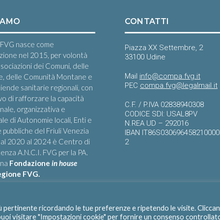
IAMO
CONTATTI
FVG nasce come
Piazza XX Settembre, 2
zione nel 2015, per volontà
33100 Udine
ssociazioni dei Comuni, delle
Mail
info@compa.fvg.it
e, delle Comunità Montane e
PEC
compa.fvg@legalmail.it
iende sanitarie regionali, con
ivo di rafforzare la capacità
C.F. / P.IVA 02838940308
onale, organizzativa e
CODICE SDI: USAL8PV
le di Autonomie locali, Enti e
N.REA UD – 292016
 pubbliche del Friuli Venezia
IBAN IT86S03069645821000
 Dal 2020 al 2024 è Centro di
2
nza A.N.C.I. FVG per la PA.
una
Fondazione
in house
egione FVG.
iù pertinente ricordando le tue preferenze e ripetendo le visite. Clicca
 puoi visitare "Impostazioni cookie" per fornire un consenso controllat