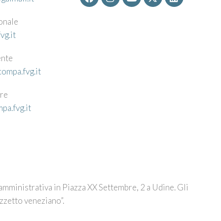
ionale
vg.it
ente
ompa.fvg.it
ore
pa.fvg.it
mministrativa in Piazza XX Settembre, 2 a Udine. Gli
azzetto veneziano”.