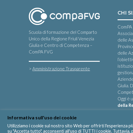
CHI S
ComPA 
Scuola di formazione del Comparto
Associa
Unico della Regione Friuli Venezia
delle A
Giulia e Centro di Competenza –
Provinc
ComPA FVG
delle Az
l’obiett
istituzi
>
Amministrazione Trasparente
gestiona
Aziende
Giulia.
Compete
Oggi è 
della R
Informativa sull'uso dei cookie
Utilizziamo i cookie sul nostro sito Web per offrirti l'esperienza p
su "Accetta tutto", acconsenti all'uso di TUTTI i cookie. Tuttavia,