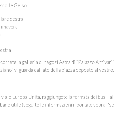
oscolle Gelso
olare destra
Primavera
o
destra
rcorrete la galleria di negozi Astra di “Palazzo Antivari”
ziano” vi guarda dal lato della piazza opposto al vostro.
 viale Europa Unita, raggiungete la fermata dei bus – al
ano utile (seguite le informazioni riportate sopra: “se