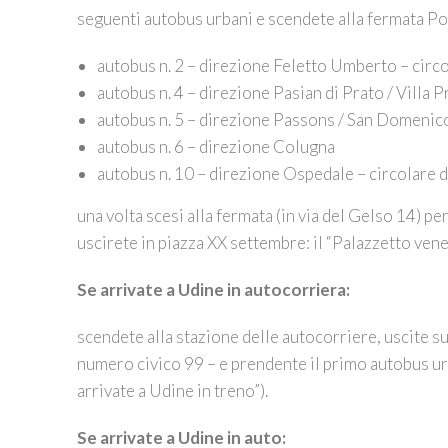
seguenti autobus urbani e scendete alla fermata P
autobus n. 2 – direzione Feletto Umberto – circ
autobus n. 4 – direzione Pasian di Prato / Villa 
autobus n. 5 – direzione Passons / San Domenic
autobus n. 6 – direzione Colugna
autobus n. 10 – direzione Ospedale – circolare 
una volta scesi alla fermata (in via del Gelso 14) pe
uscirete in piazza XX settembre: il “Palazzetto vene
Se arrivate a Udine in autocorriera:
scendete alla stazione delle autocorriere, uscite su
numero civico 99 – e prendente il primo autobus urb
arrivate a Udine in treno”).
Se arrivate a Udine in auto: