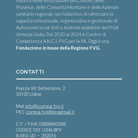
volontà delle Associazioni dei Comuni, delle
Province, delle Comunità Montane e delle Aziende
sanitarie regionali, con l’obiettivo di rafforzare la
capacità istituzionale, organizzativa e gestionale di
Autonomie locali, Enti e Aziende pubbliche del Friuli
Venezia Giulia. Dal 2020 al 2024 è Centro di
Competenza A.N.C.I. FVG per la PA. Oggi è una
Fondazione
in house
della Regione FVG.
CONTATTI
Piazza XX Settembre, 2
33100 Udine
Mail
info@compa.fvg.it
PEC
compa.fvg@legalmail.it
C.F. / P.IVA 02838940308
CODICE SDI: USAL8PV
N.REA UD – 292016