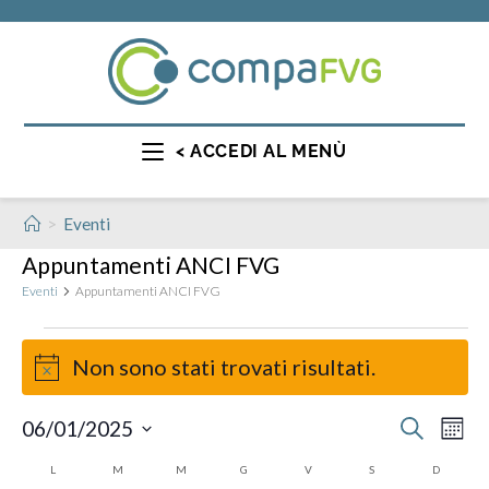
< ACCEDI AL MENÙ
>
Eventi
Appuntamenti ANCI FVG
Eventi
Appuntamenti ANCI FVG
Non sono stati trovati risultati.
N
o
E
E
06/01/2025
C
t
M
e
v
v
e
S
r
i
C
L
M
M
G
V
S
D
s
e
c
e