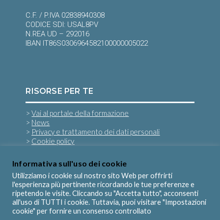
C.F. / P.IVA 02838940308
CODICE SDI: USAL8PV
N.REA UD – 292016
IBAN IT86S0306964582100000005022
RISORSE PER TE
>
Vai al portale della formazione
>
News
>
Privacy e trattamento dei dati personali
>
Cookie policy
Informativa sull'uso dei cookie
SEGUICI SU
Utilizziamo i cookie sul nostro sito Web per offrirti
l'esperienza più pertinente ricordando le tue preferenze e
ripetendo le visite. Cliccando su "Accetta tutto", acconsenti
all'uso di TUTTI i cookie. Tuttavia, puoi visitare "Impostazioni
cookie" per fornire un consenso controllato