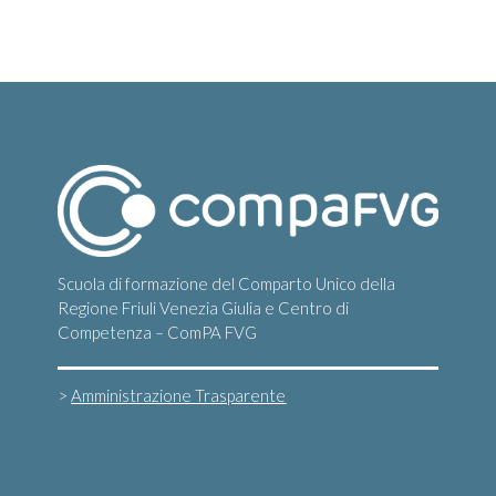
t
e
e
i
N
a
v
i
g
a
z
i
Scuola di formazione del Comparto Unico della
o
Regione Friuli Venezia Giulia e Centro di
Competenza – ComPA FVG
n
e
>
Amministrazione Trasparente