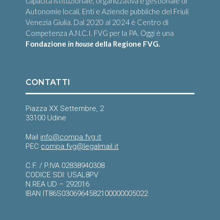
capacità istituzionale, organizzativa e gestionale di
Autonomie locali, Enti e Aziende pubbliche del Friuli
Venezia Giulia. Dal 2020 al 2024 è Centro di
Competenza A.N.C.I. FVG per la PA. Oggi è una
Fondazione
in house
della Regione FVG.
CONTATTI
Piazza XX Settembre, 2
33100 Udine
Mail
info@compa.fvg.it
PEC
compa.fvg@legalmail.it
C.F. / P.IVA 02838940308
CODICE SDI: USAL8PV
N.REA UD – 292016
IBAN IT86S0306964582100000005022