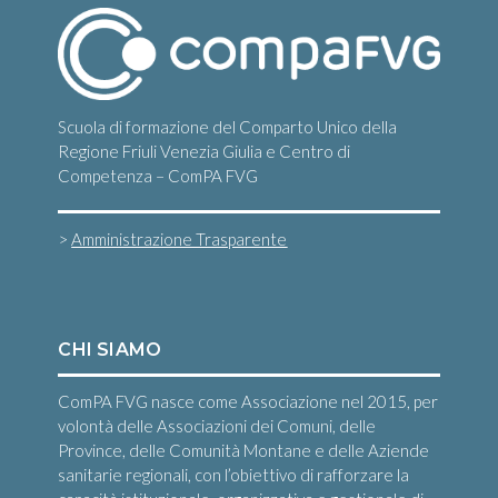
v
i
g
a
Scuola di formazione del Comparto Unico della
Regione Friuli Venezia Giulia e Centro di
z
Competenza – ComPA FVG
i
o
>
Amministrazione Trasparente
n
e
CHI SIAMO
ComPA FVG nasce come Associazione nel 2015, per
volontà delle Associazioni dei Comuni, delle
Province, delle Comunità Montane e delle Aziende
sanitarie regionali, con l’obiettivo di rafforzare la