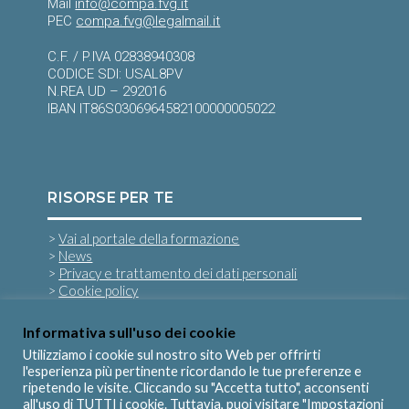
Mail
info@compa.fvg.it
PEC
compa.fvg@legalmail.it
C.F. / P.IVA 02838940308
CODICE SDI: USAL8PV
N.REA UD – 292016
IBAN IT86S0306964582100000005022
RISORSE PER TE
>
Vai al portale della formazione
>
News
>
Privacy e trattamento dei dati personali
>
Cookie policy
Informativa sull'uso dei cookie
SEGUICI SU
Utilizziamo i cookie sul nostro sito Web per offrirti
l'esperienza più pertinente ricordando le tue preferenze e
ripetendo le visite. Cliccando su "Accetta tutto", acconsenti
all'uso di TUTTI i cookie. Tuttavia, puoi visitare "Impostazioni