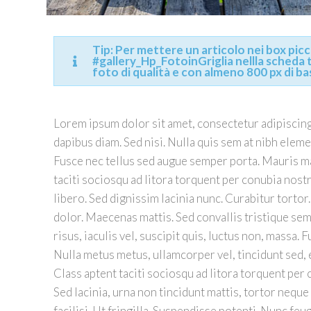
Tip: Per mettere un articolo nei box picco
#gallery_Hp_FotoinGriglia nellla scheda ta
foto di qualità e con almeno 800 px di ba
Lorem ipsum dolor sit amet, consectetur adipiscing 
dapibus diam. Sed nisi. Nulla quis sem at nibh elem
Fusce nec tellus sed augue semper porta. Mauris mas
taciti sociosqu ad litora torquent per conubia nost
libero. Sed dignissim lacinia nunc. Curabitur torto
dolor. Maecenas mattis. Sed convallis tristique sem.
risus, iaculis vel, suscipit quis, luctus non, massa. 
Nulla metus metus, ullamcorper vel, tincidunt sed,
Class aptent taciti sociosqu ad litora torquent per
Sed lacinia, urna non tincidunt mattis, tortor neque
facilisi. Ut fringilla. Suspendisse potenti. Nunc fe