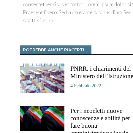
consectetuer risus et tortor. Lorem ipsum dolor sit 
Praesent libero. Sed cursus ante dapibus diam. Sed 
sagittis ipsum.
POTREBBE ANCHE PIACERTI
PNRR: i chiarimenti del
Ministero dell’Istruzion
4 Febbraio 2022
Per i neoeletti nuove
conoscenze e abilità per
fare buona