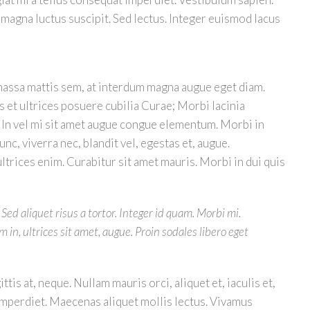
 magna luctus suscipit. Sed lectus. Integer euismod lacus
massa mattis sem, at interdum magna augue eget diam.
s et ultrices posuere cubilia Curae; Morbi lacinia
. In vel mi sit amet augue congue elementum. Morbi in
nc, viverra nec, blandit vel, egestas et, augue.
ltrices enim. Curabitur sit amet mauris. Morbi in dui quis
 Sed aliquet risus a tortor. Integer id quam. Morbi mi.
im in, ultrices sit amet, augue. Proin sodales libero eget
tis at, neque. Nullam mauris orci, aliquet et, iaculis et,
am imperdiet. Maecenas aliquet mollis lectus. Vivamus