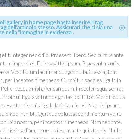
li gallery in home page basta inserire il tag
g dell'articolo stesso. Assicurari che ci sia una
se nella "immagine in evidenza .
elit. Integer nec odio. Praesent libero. Sed cursus ante
entum imperdiet. Duis sagittis ipsum. Praesent mauris.
sa. Vestibulum lacinia arcu eget nulla. Class aptent
ra, per inceptos himenaeos. Curabitur sodales ligula in
r. Pellentesque nibh. Aenean quam. In scelerisque sem at
 Proin ut ligula vel nunc egestas porttitor. Morbi lectus
Fusce ac turpis quis ligula lacinia aliquet. Mauris ipsum.
 euismod in, nibh. Quisque volutpat condimentum velit.
 conubia nostra, per inceptos himenaeos. Nam nec ante.
 adipiscing diam, a cursus ipsum ante quis turpis. Nulla
ugiat mi a tellus consequat imperdiet. Vestibulum sapien.