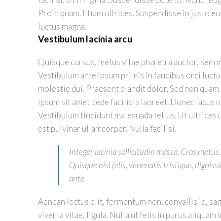
Proin quam. Etiam ultrices. Suspendisse in justo eu
luctus magna.
Vestibulum lacinia arcu
Quisque cursus, metus vitae pharetra auctor, sem 
Vestibulum ante ipsum primis in faucibus orci luctu
molestie dui. Praesent blandit dolor. Sed non quam
ipsum sit amet pede facilisis laoreet. Donec lacus nu
Vestibulum tincidunt malesuada tellus. Ut ultrices u
est pulvinar ullamcorper. Nulla facilisi.
Integer lacinia sollicitudin massa. Cras metus.
Quisque nisl felis, venenatis tristique, digniss
ante.
Aenean lectus elit, fermentum non, convallis id, sagit
viverra vitae, ligula. Nulla ut felis in purus aliqu