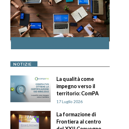
ACCEDI AL CATALOGO DELLA
FORMAZIONE
NOTIZIE
La qualità come
impegno verso il
territorio: ComPA
FVG ottiene la
17 Luglio 2026
certificazione ISO
La formazione di
9001:2015
Frontiera al centro
del XXII Convegno