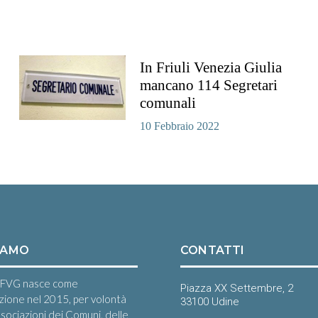
In Friuli Venezia Giulia
mancano 114 Segretari
comunali
10 Febbraio 2022
IAMO
CONTATTI
FVG nasce come
Piazza XX Settembre, 2
zione nel 2015, per volontà
33100 Udine
ssociazioni dei Comuni, delle