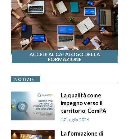
ACCEDI AL CATALOGO DELLA
FORMAZIONE
NOTIZIE
La qualità come
impegno verso il
territorio: ComPA
FVG ottiene la
17 Luglio 2026
certificazione ISO
La formazione di
9001:2015