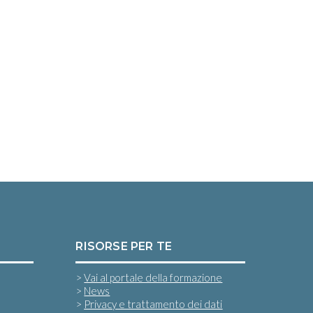
RISORSE PER TE
>
Vai al portale della formazione
>
News
>
Privacy e trattamento dei dati