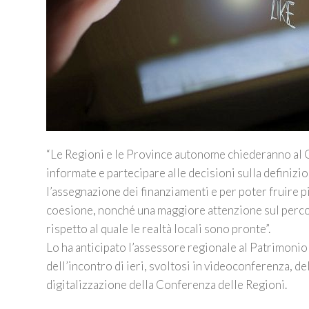
“Le Regioni e le Province autonome chiederanno al
informate e partecipare alle decisioni sulla definizio
l’assegnazione dei finanziamenti e per poter fruire p
coesione, nonché una maggiore attenzione sul percor
rispetto al quale le realtà locali sono pronte”.
Lo ha anticipato l’assessore regionale al Patrimonio
dell’incontro di ieri, svoltosi in videoconferenza, 
digitalizzazione della Conferenza delle Regioni.