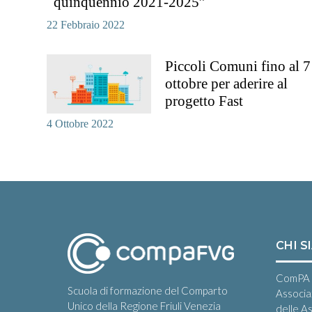
quinquennio 2021-2025”
22 Febbraio 2022
Piccoli Comuni fino al 7
ottobre per aderire al
progetto Fast
4 Ottobre 2022
CHI S
ComPA 
Scuola di formazione del Comparto
Associa
Unico della Regione Friuli Venezia
delle A