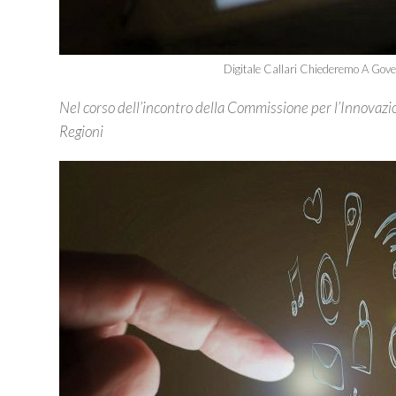
Digitale Callari Chiederemo A Gover
Nel corso dell’incontro della Commissione per l’Innovazio
Regioni