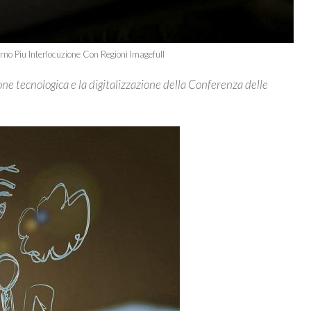
no Piu Interlocuzione Con Regioni Imagefull
ne tecnologica e la digitalizzazione della Conferenza delle