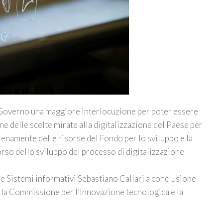
 Governo una maggiore interlocuzione per poter essere
ne delle scelte mirate alla digitalizzazione del Paese per
ienamente delle risorse del Fondo per lo sviluppo e la
so dello sviluppo del processo di digitalizzazione
 e Sistemi informativi Sebastiano Callari a conclusione
della Commissione per l’Innovazione tecnologica e la