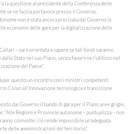
rrà la questione al presidente della Conferenza delle
ché se ne faccia portavoce presso il Governo.
utonome non è stata ancora precisata dal Governo la
lle economie delle gare per la digitalizzazione delle
llari – sarà orientata a sapere se tali fondi saranno
 dallo Stato nel suo Piano, senza favorirne l’utilizzo nel
izzazione del Paese”.
à per questo un incontro con i ministri competenti:
rio Colao all’Innovazione tecnologica e transizione
posto dal Governo il bando di gara per il Piano aree grigie,
se. “Alle Regioni e Provincie autonome – puntualizza – non
aranno coinvolte: ciò rende impossibile un’adeguata
te delle amministrazioni del territorio”.