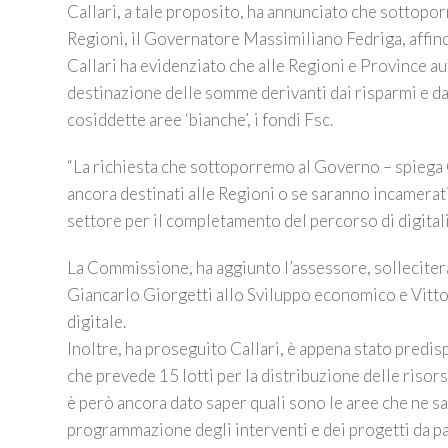
Callari, a tale proposito, ha annunciato che sottopo
Regioni, il Governatore Massimiliano Fedriga, affin
Callari ha evidenziato che alle Regioni e Province a
destinazione delle somme derivanti dai risparmi e da
cosiddette aree ‘bianche’, i fondi Fsc.
“La richiesta che sottoporremo al Governo – spiega Ca
ancora destinati alle Regioni o se saranno incamerati
settore per il completamento del percorso di digital
La Commissione, ha aggiunto l’assessore, solleciter
Giancarlo Giorgetti allo Sviluppo economico e Vitto
digitale.
Inoltre, ha proseguito Callari, è appena stato predis
che prevede 15 lotti per la distribuzione delle risor
è però ancora dato saper quali sono le aree che ne s
programmazione degli interventi e dei progetti da par