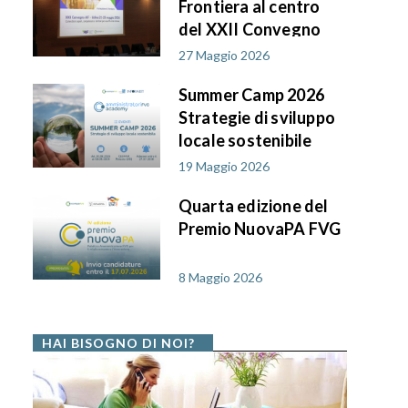
Frontiera al centro
del XXII Convegno
AIF PA in FVG
27 Maggio 2026
Summer Camp 2026
Strategie di sviluppo
locale sostenibile
19 Maggio 2026
Quarta edizione del
Premio NuovaPA FVG
8 Maggio 2026
HAI BISOGNO DI NOI?