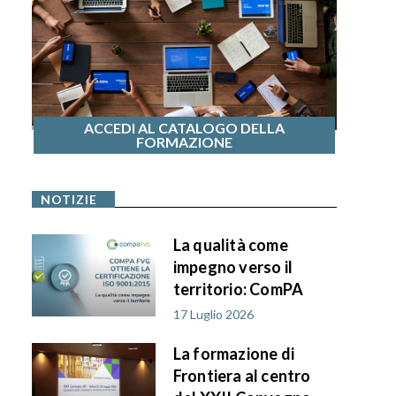
ACCEDI AL CATALOGO DELLA
FORMAZIONE
NOTIZIE
La qualità come
impegno verso il
territorio: ComPA
FVG ottiene la
17 Luglio 2026
certificazione ISO
La formazione di
9001:2015
Frontiera al centro