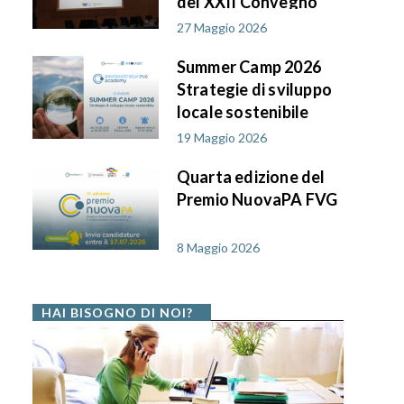
del XXII Convegno
AIF PA in FVG
27 Maggio 2026
Summer Camp 2026
Strategie di sviluppo
locale sostenibile
19 Maggio 2026
Quarta edizione del
Premio NuovaPA FVG
8 Maggio 2026
HAI BISOGNO DI NOI?