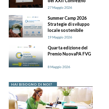
del XXII Convegno
AIF PA in FVG
27 Maggio 2026
Summer Camp 2026
Strategie di sviluppo
locale sostenibile
19 Maggio 2026
Quarta edizione del
Premio NuovaPA FVG
8 Maggio 2026
HAI BISOGNO DI NOI?