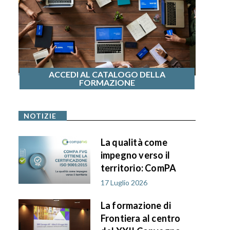
ACCEDI AL CATALOGO DELLA
FORMAZIONE
NOTIZIE
La qualità come
impegno verso il
territorio: ComPA
FVG ottiene la
17 Luglio 2026
certificazione ISO
La formazione di
9001:2015
Frontiera al centro