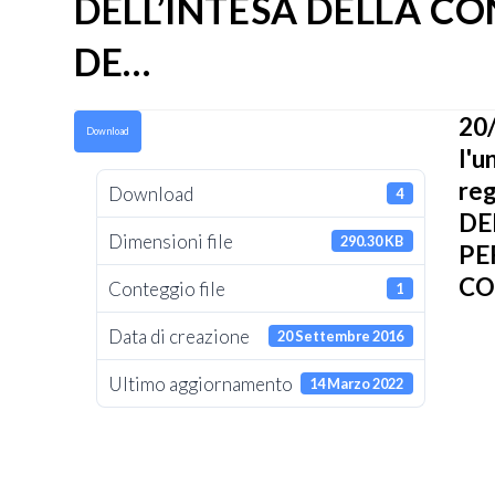
DELL’INTESA DELLA C
DE…
20/
Download
l'u
re
Download
4
DE
Dimensioni file
290.30 KB
PE
CO
Conteggio file
1
Data di creazione
20 Settembre 2016
Ultimo aggiornamento
14 Marzo 2022