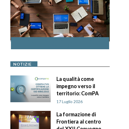
ACCEDI AL CATALOGO DELLA
FORMAZIONE
NOTIZIE
La qualità come
impegno verso il
territorio: ComPA
FVG ottiene la
17 Luglio 2026
certificazione ISO
La formazione di
9001:2015
Frontiera al centro
del XXII Convegno