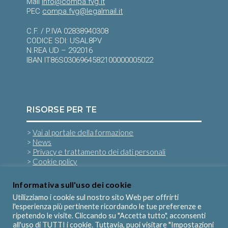
Mail
info@compa.fvg.it
PEC
compa.fvg@legalmail.it
C.F. / P.IVA 02838940308
CODICE SDI: USAL8PV
N.REA UD – 292016
IBAN IT86S0306964582100000005022
RISORSE PER TE
>
Vai al portale della formazione
>
News
>
Privacy e trattamento dei dati personali
>
Cookie policy
Informativa sull'uso dei cookie
SEGUICI SU
Utilizziamo i cookie sul nostro sito Web per offrirti
l'esperienza più pertinente ricordando le tue preferenze e
ripetendo le visite. Cliccando su "Accetta tutto", acconsenti
all'uso di TUTTI i cookie. Tuttavia, puoi visitare "Impostazioni