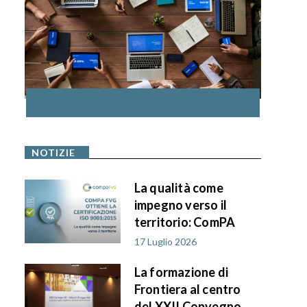
ACCEDI AL CATALOGO DELLA
FORMAZIONE
NOTIZIE
La qualità come
impegno verso il
territorio: ComPA
FVG ottiene la
17 Luglio 2026
certificazione ISO
La formazione di
9001:2015
Frontiera al centro
del XXII Convegno