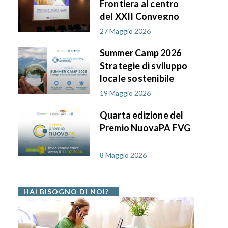
Frontiera al centro
del XXII Convegno
AIF PA in FVG
27 Maggio 2026
Summer Camp 2026
Strategie di sviluppo
locale sostenibile
19 Maggio 2026
Quarta edizione del
Premio NuovaPA FVG
8 Maggio 2026
HAI BISOGNO DI NOI?