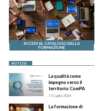
ACCEDI AL CATALOGO DELLA
FORMAZIONE
NOTIZIE
La qualità come
impegno verso il
territorio: ComPA
FVG ottiene la
17 Luglio 2026
certificazione ISO
La formazione di
9001:2015