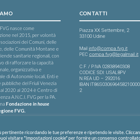
IAMO
CONTATTI
FVG nasce come
Piazza XX Settembre, 2
zione nel 2015, per volontà
33100 Udine
ssociazioni dei Comuni, delle
Mail
info@compa.fvg.it
e, delle Comunità Montane e
PEC
compa.fvg@legalmail.it
iende sanitarie regionali, con
ivo di rafforzare la capacità
C.F. / P.IVA 02838940308
onale, organizzativa e
CODICE SDI: USAL8PV
le di Autonomie locali, Enti e
N.REA UD – 292016
 pubbliche del Friuli Venezia
IBAN IT86S03069645821000
 Dal 2020 al 2024 è Centro di
2
nza A.N.C.I. FVG per la PA.
una
Fondazione
in house
egione FVG.
iù pertinente ricordando le tue preferenze e ripetendo le visite. Clicca
 puoi visitare "Impostazioni cookie" per fornire un consenso controllat