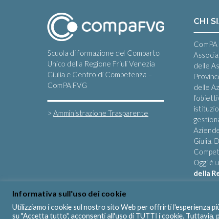
CHI S
ComPA 
Scuola di formazione del Comparto
Associa
Unico della Regione Friuli Venezia
delle A
Giulia e Centro di Competenza –
Provinc
ComPA FVG
delle Az
l’obiett
istituzi
>
Amministrazione Trasparente
gestiona
Aziende
Giulia.
Compete
Oggi è 
della R
Informativa sull'uso dei cookie
Utilizziamo i cookie sul nostro sito Web per offrirti l'esperienza p
su "Accetta tutto", acconsenti all'uso di TUTTI i cookie. Tuttavia,