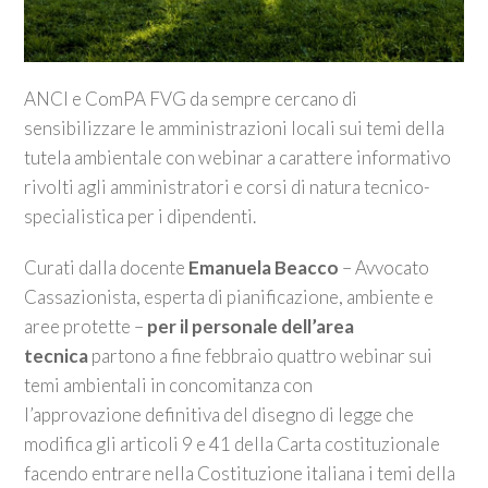
ANCI e ComPA FVG da sempre cercano di
sensibilizzare le amministrazioni locali sui temi della
tutela ambientale con webinar a carattere informativo
rivolti agli amministratori e corsi di natura tecnico-
specialistica per i dipendenti.
Curati dalla docente
Emanuela Beacco
– Avvocato
Cassazionista, esperta di pianificazione, ambiente e
aree protette –
per il personale dell’area
tecnica
partono a fine febbraio quattro webinar sui
temi ambientali in concomitanza con
l’approvazione definitiva del disegno di legge che
modifica gli articoli 9 e 41 della Carta costituzionale
facendo entrare nella Costituzione italiana i temi della