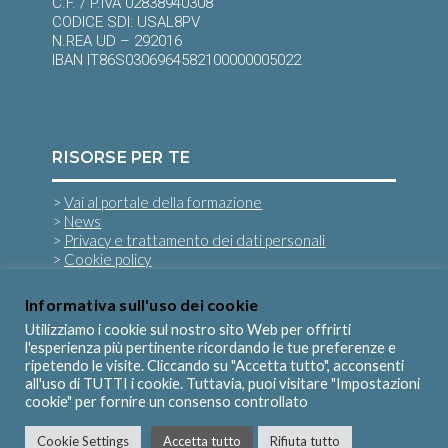
C.F. / P.IVA 02838940308
CODICE SDI: USAL8PV
N.REA UD – 292016
IBAN IT86S0306964582100000005022
RISORSE PER TE
>
Vai al portale della formazione
>
News
>
Privacy e trattamento dei dati personali
>
Cookie policy
Informativa sull'uso dei cookie
SEGUICI SU
Utilizziamo i cookie sul nostro sito Web per offrirti
l'esperienza più pertinente ricordando le tue preferenze e
ripetendo le visite. Cliccando su "Accetta tutto", acconsenti
all'uso di TUTTI i cookie. Tuttavia, puoi visitare "Impostazioni
cookie" per fornire un consenso controllato
Cookie Settings
Accetta tutto
Rifiuta tutto