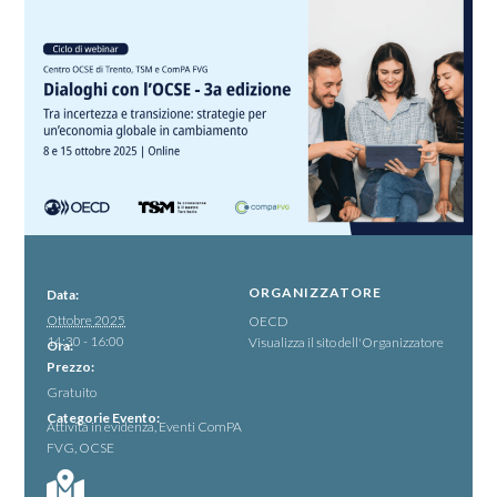
ORGANIZZATORE
Data:
Ottobre 2025
OECD
14:30 - 16:00
Visualizza il sito dell'Organizzatore
Ora:
Prezzo:
Gratuito
Categorie Evento:
Attività in evidenza
,
Eventi ComPA
FVG
,
OCSE