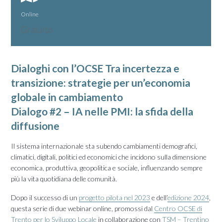
Online
Gratuito
Dialoghi con l’
OCSE
Tra incertezza e
transizione: strategie per un’economia
globale in cambiamento
Dialogo #2 – IA nelle PMI: la sfida della
diffusione
Il sistema internazionale sta subendo cambiamenti demografici,
climatici, digitali, politici ed economici che incidono sulla dimensione
economica, produttiva, geopolitica e sociale, influenzando sempre
più la vita quotidiana delle comunità.
Dopo il successo di un
progetto pilota nel 2023
e dell’
edizione 2024
,
questa serie di due webinar online, promossi dal
Centro OCSE di
Trento per lo Sviluppo Locale
in collaborazione con
TSM – Trentino