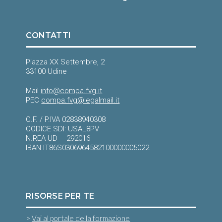
CONTATTI
Piazza XX Settembre, 2
33100 Udine
Mail
info@compa.fvg.it
PEC
compa.fvg@legalmail.it
C.F. / P.IVA 02838940308
CODICE SDI: USAL8PV
N.REA UD – 292016
IBAN IT86S0306964582100000005022
RISORSE PER TE
>
Vai al portale della formazione