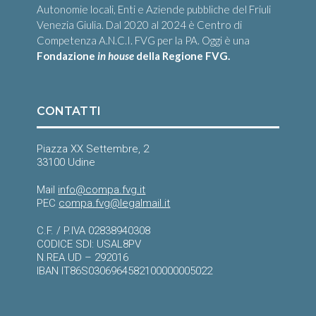
Autonomie locali, Enti e Aziende pubbliche del Friuli
Venezia Giulia. Dal 2020 al 2024 è Centro di
Competenza A.N.C.I. FVG per la PA. Oggi è una
Fondazione
in house
della Regione FVG.
CONTATTI
Piazza XX Settembre, 2
33100 Udine
Mail
info@compa.fvg.it
PEC
compa.fvg@legalmail.it
C.F. / P.IVA 02838940308
CODICE SDI: USAL8PV
N.REA UD – 292016
IBAN IT86S0306964582100000005022