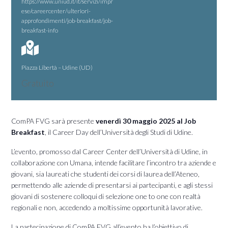
https://www.uniud.it/it/servizi/impr
ese/careercenter/ulteriori-
approfondimenti/job-breakfast/job-
breakfast-info
Piazza Libertà – Udine (UD)
Gratuito
ComPA FVG sarà presente
venerdì 30 maggio 2025 al
Job
Breakfast
, il Career Day dell’Università degli Studi di Udine.
L’evento, promosso dal Career Center dell’Università di Udine, in
collaborazione con Umana, intende facilitare l’incontro tra aziende e
giovani, sia laureati che studenti dei corsi di laurea dell’Ateneo,
permettendo alle aziende di presentarsi ai partecipanti, e agli stessi
giovani di sostenere colloqui di selezione one to one con realtà
regionali e non, accedendo a moltissime opportunità lavorative.
La partecipazione di ComPA FVG all’evento ha l’obiettivo di