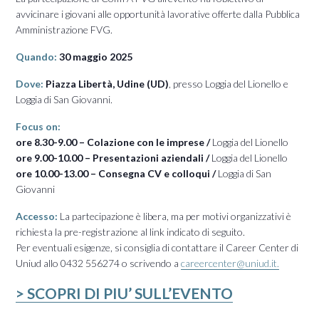
avvicinare i giovani alle opportunità lavorative offerte dalla Pubblica
Amministrazione FVG.
Quando:
30 maggio 2025
Dove:
Piazza Libertà, Udine (UD)
, presso Loggia del Lionello e
Loggia di San Giovanni.
Focus on:
ore 8.30-9.00 –
Colazione con le imprese /
Loggia del Lionello
ore 9.00-10.00 – Presentazioni aziendali /
Loggia del Lionello
ore 10.00-13.00 –
Consegna CV e colloqui /
Loggia di San
Giovanni
Accesso:
La partecipazione è libera, ma per motivi organizzativi è
richiesta la pre-registrazione al link indicato di seguito.
Per eventuali esigenze, si consiglia di contattare il Career Center di
Uniud allo 0432 556274 o scrivendo a
careercenter@uniud.it.
>
SCOPRI DI PIU’ SULL’EVENTO