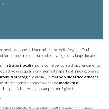
tori
mest, propone agli Amministratori della Regione Friuli
 formazione residenziale sulle strategie di sviluppo locale.
istratori locali
si pone come percorso di apprendimento
’obiettivo di acquisire una mentalità aperta all’innovazione sui
ntenuti
strategici
e attuali, un
metodo didattico
efficace
,
one pratica tramite project work, una
modalità di
artecipanti all’interno del campus per 5 giorni.
o
Foreste e la Attività della montagna della Regione Friuli Venezia