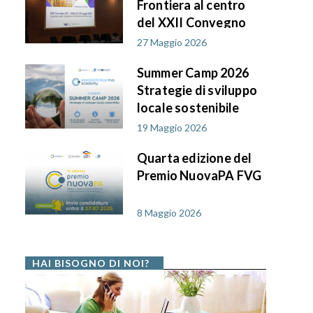
Frontiera al centro
del XXII Convegno
AIF PA in FVG
27 Maggio 2026
Summer Camp 2026
Strategie di sviluppo
locale sostenibile
19 Maggio 2026
Quarta edizione del
Premio NuovaPA FVG
8 Maggio 2026
HAI BISOGNO DI NOI?