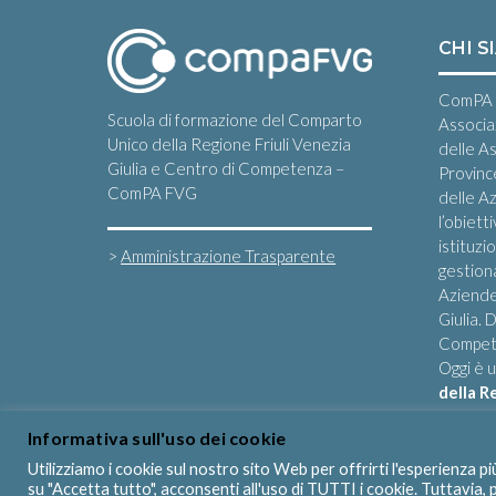
CHI S
ComPA 
Scuola di formazione del Comparto
Associa
Unico della Regione Friuli Venezia
delle A
Giulia e Centro di Competenza –
Provinc
ComPA FVG
delle Az
l’obiett
istituzi
>
Amministrazione Trasparente
gestiona
Aziende
Giulia.
Compete
Oggi è 
della R
Informativa sull'uso dei cookie
Utilizziamo i cookie sul nostro sito Web per offrirti l'esperienza p
su "Accetta tutto", acconsenti all'uso di TUTTI i cookie. Tuttavia,