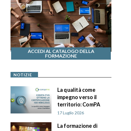
ACCEDI AL CATALOGO DELLA
FORMAZIONE
NOTIZIE
La qualità come
impegno verso il
territorio: ComPA
FVG ottiene la
17 Luglio 2026
certificazione ISO
La formazione di
9001:2015