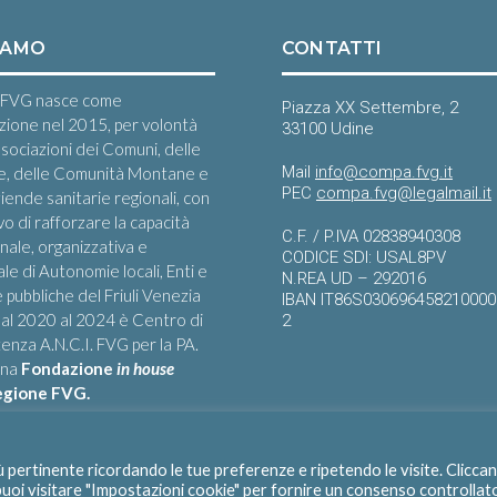
IAMO
CONTATTI
FVG nasce come
Piazza XX Settembre, 2
zione nel 2015, per volontà
33100 Udine
ssociazioni dei Comuni, delle
Mail
info@compa.fvg.it
e, delle Comunità Montane e
PEC
compa.fvg@legalmail.it
iende sanitarie regionali, con
ivo di rafforzare la capacità
C.F. / P.IVA 02838940308
onale, organizzativa e
CODICE SDI: USAL8PV
le di Autonomie locali, Enti e
N.REA UD – 292016
 pubbliche del Friuli Venezia
IBAN IT86S03069645821000
 Dal 2020 al 2024 è Centro di
2
nza A.N.C.I. FVG per la PA.
una
Fondazione
in house
egione FVG.
iù pertinente ricordando le tue preferenze e ripetendo le visite. Clicca
 puoi visitare "Impostazioni cookie" per fornire un consenso controllat