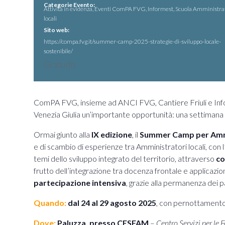
Categorie Evento:
Attività in evidenza
,
Eventi ComPA FVG
,
Informest
,
Scuola Amministra
locali
Sito web:
https://compa.fvg.it/summer-camp-2025-strategie-di-sviluppo-locale-
sostenibile/
Gratuito
ComPA FVG, insieme ad ANCI FVG, Cantiere Friuli e Infor
Venezia Giulia un’importante opportunità: una settimana di
Ormai giunto alla
IX edizione
, il
Summer Camp per Ammin
e di scambio di esperienze tra Amministratori locali, con l
temi dello sviluppo integrato del territorio, attraverso
co
frutto dell’integrazione tra docenza frontale e applicazi
partecipazione
intensiva
, grazie alla permanenza dei p
Quando:
dal 24 al 29 agosto 2025
, con pernottament
Dove:
Paluzza, presso CESFAM
–
Centro Servizi per le 