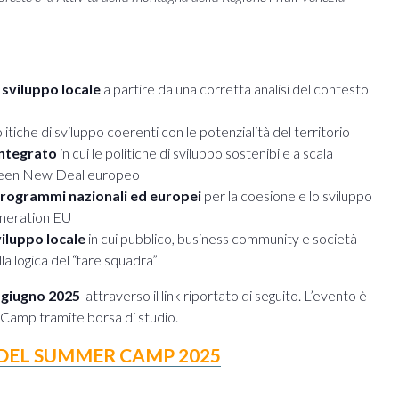
 sviluppo locale
a partire da una corretta analisi del contesto
itiche di sviluppo coerenti con le potenzialità del territorio
integrato
in cui le politiche di sviluppo sostenibile a scala
l Green New Deal europeo
rogrammi nazionali ed europei
per la coesione e lo sviluppo
eneration EU
iluppo locale
in cui pubblico, business community e società
lla logica del “fare squadra”
5 giugno 2025
attraverso il link riportato di seguito. L’evento è
 Camp tramite borsa di studio.
DE
L SUMMER CAMP 2025