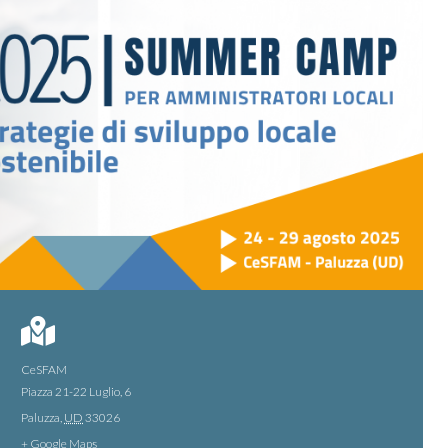
CeSFAM
Piazza 21-22 Luglio, 6
Paluzza
,
UD
33026
+ Google Maps