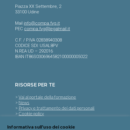
Piazza XX Settembre, 2
33100 Udine
Mail
info@compa.fvg.it
PEC
compa.fvg@legalmail.it
C.F. / P.IVA 02838940308
CODICE SDI: USAL8PV
N.REA UD – 292016
IBAN IT86S0306964582100000005022
RISORSE PER TE
>
Vai al portale della formazione
>
News
>
Privacy e trattamento dei dati personali
>
Cookie policy
Informativa sull'uso dei cookie