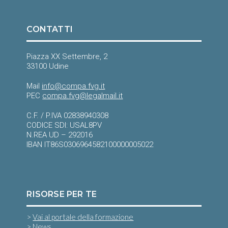
CONTATTI
Piazza XX Settembre, 2
33100 Udine
Mail
info@compa.fvg.it
PEC
compa.fvg@legalmail.it
C.F. / P.IVA 02838940308
CODICE SDI: USAL8PV
N.REA UD – 292016
IBAN IT86S0306964582100000005022
RISORSE PER TE
>
Vai al portale della formazione
>
News