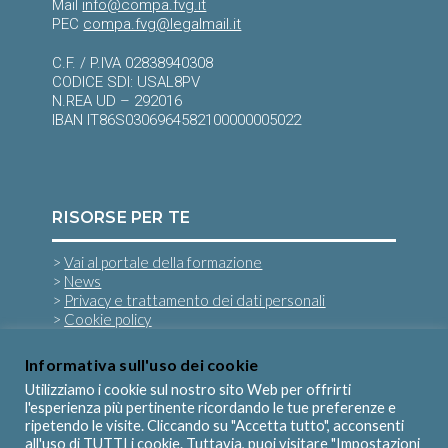
Mail
info@compa.fvg.it
PEC
compa.fvg@legalmail.it
C.F. / P.IVA 02838940308
CODICE SDI: USAL8PV
N.REA UD – 292016
IBAN IT86S0306964582100000005022
RISORSE PER TE
>
Vai al portale della formazione
>
News
>
Privacy e trattamento dei dati personali
>
Cookie policy
Informativa sull'uso dei cookie
SEGUICI SU
Utilizziamo i cookie sul nostro sito Web per offrirti
l'esperienza più pertinente ricordando le tue preferenze e
ripetendo le visite. Cliccando su "Accetta tutto", acconsenti
all'uso di TUTTI i cookie. Tuttavia, puoi visitare "Impostazioni