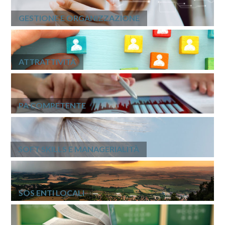
GESTIONE E ORGANIZZAZIONE
ATTRATTIVITÀ
PA COMPETENTE
SOFT SKILLS E MANAGERIALITÀ
SOS ENTI LOCALI