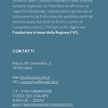
Province, delle Comunità Montane e delle Aziende
sanitarie regionali, con l’obiettivo di rafforzare la
capacità istituzionale, organizzativa e gestionale di
Autonomie locali, Enti e Aziende pubbliche del Friuli
Venezia Giulia. Dal 2020 al 2024 è Centro di
Competenza A.N.C.I. FVG per la PA. Oggi è una
Fondazione
in house
della Regione FVG.
CONTATTI
Piazza XX Settembre, 2
33100 Udine
Mail
info@compa.fvg.it
PEC
compa.fvg@legalmail.it
C.F. / P.IVA 02838940308
CODICE SDI: USAL8PV
N.REA UD – 292016
IBAN IT86S0306964582100000005022