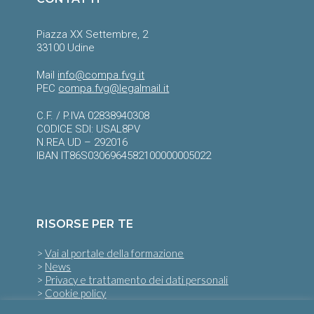
Piazza XX Settembre, 2
33100 Udine
Mail
info@compa.fvg.it
PEC
compa.fvg@legalmail.it
C.F. / P.IVA 02838940308
CODICE SDI: USAL8PV
N.REA UD – 292016
IBAN IT86S0306964582100000005022
RISORSE PER TE
>
Vai al portale della formazione
>
News
>
Privacy e trattamento dei dati personali
>
Cookie policy