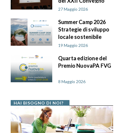
del XXII Convegno
AIF PA in FVG
27 Maggio 2026
Summer Camp 2026
Strategie di sviluppo
locale sostenibile
19 Maggio 2026
Quarta edizione del
Premio NuovaPA FVG
8 Maggio 2026
HAI BISOGNO DI NOI?