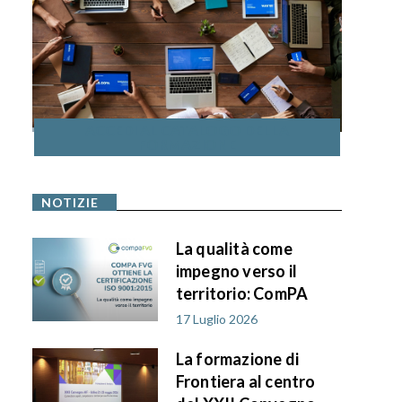
ACCEDI AL CATALOGO DELLA
FORMAZIONE
NOTIZIE
La qualità come
impegno verso il
territorio: ComPA
FVG ottiene la
17 Luglio 2026
certificazione ISO
La formazione di
9001:2015
Frontiera al centro