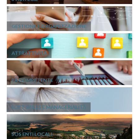
GESTIONE E ORGANIZZAZIONE
ATTRATTIVITÀ
PA COMPETENTE
SOFT SKILLS E MANAGERIALITÀ
SOS ENTI LOCALI