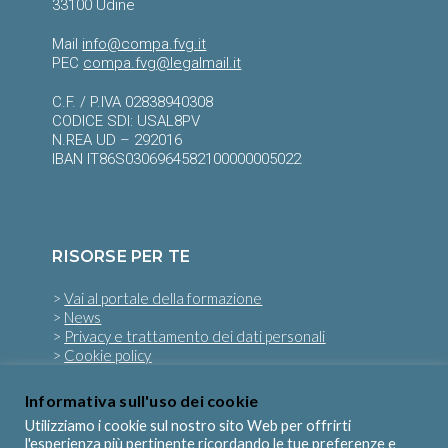
33100 Udine
Mail
info@compa.fvg.it
PEC
compa.fvg@legalmail.it
C.F. / P.IVA 02838940308
CODICE SDI: USAL8PV
N.REA UD – 292016
IBAN IT86S0306964582100000005022
RISORSE PER TE
>
Vai al portale della formazione
>
News
>
Privacy e trattamento dei dati personali
>
Cookie policy
Informativa sull'uso dei cookie
SEGUICI SU
Utilizziamo i cookie sul nostro sito Web per offrirti
l'esperienza più pertinente ricordando le tue preferenze e