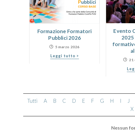
Evento
Formazione Formatori
2025 
Pubblici 2026
formativ
5 marzo 2026
a
Leggi tutto >
21
Leg
Tutti
A
B
C
D
E
F
G
H
I
J
X
Nessun fo