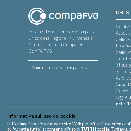
CHI S
ComPA 
Scuola di formazione del Comparto
Associa
Unico della Regione Friuli Venezia
delle A
Giulia e Centro di Competenza –
Provinc
ComPA FVG
delle Az
l’obiett
istituzi
>
Amministrazione Trasparente
gestiona
Aziende
Giulia.
Compete
Oggi è 
della R
Informativa sull'uso dei cookie
Utilizziamo i cookie sul nostro sito Web per offrirti l'esperienza p
su "Accetta tutto", acconsenti all'uso di TUTTI i cookie. Tuttavia,