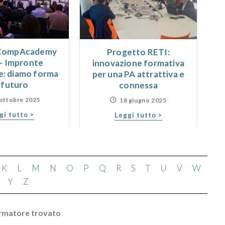
 CompAcademy
Progetto RETI:
- Impronte
innovazione formativa
e: diamo forma
per una PA attrattiva e
l futuro
connessa
 ottobre 2025
18 giugno 2025
gi tutto >
Leggi tutto >
K
L
M
N
O
P
Q
R
S
T
U
V
W
Y
Z
rmatore trovato