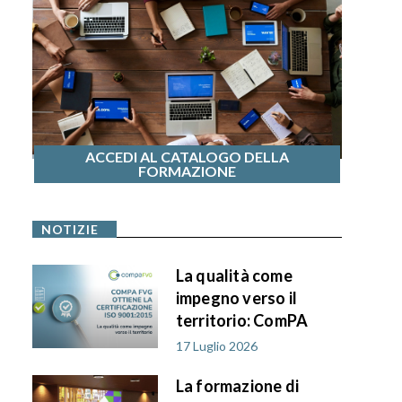
ACCEDI AL CATALOGO DELLA
FORMAZIONE
NOTIZIE
La qualità come
impegno verso il
territorio: ComPA
FVG ottiene la
17 Luglio 2026
certificazione ISO
La formazione di
9001:2015