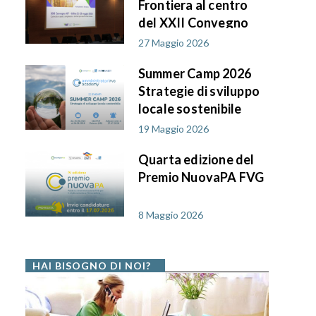
Frontiera al centro
del XXII Convegno
AIF PA in FVG
27 Maggio 2026
Summer Camp 2026
Strategie di sviluppo
locale sostenibile
19 Maggio 2026
Quarta edizione del
Premio NuovaPA FVG
8 Maggio 2026
HAI BISOGNO DI NOI?