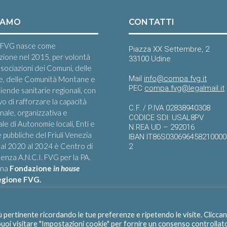
IAMO
CONTATTI
FVG nasce come
Piazza XX Settembre, 2
zione nel 2015, per volontà
33100 Udine
ssociazioni dei Comuni, delle
Mail
info@compa.fvg.it
e, delle Comunità Montane e
PEC
compa.fvg@legalmail.it
iende sanitarie regionali, con
ivo di rafforzare la capacità
C.F. / P.IVA 02838940308
onale, organizzativa e
CODICE SDI: USAL8PV
le di Autonomie locali, Enti e
N.REA UD – 292016
 pubbliche del Friuli Venezia
IBAN IT86S03069645821000
 Dal 2020 al 2024 è Centro di
2
nza A.N.C.I. FVG per la PA.
una
Fondazione
in house
egione FVG.
iù pertinente ricordando le tue preferenze e ripetendo le visite. Clicca
 puoi visitare "Impostazioni cookie" per fornire un consenso controllat