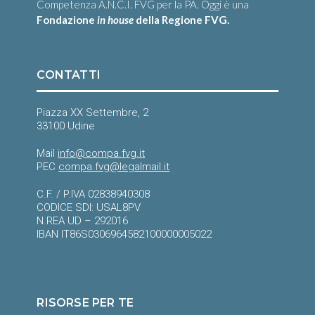
Competenza A.N.C.I. FVG per la PA. Oggi è una
Fondazione
in house
della Regione FVG.
CONTATTI
Piazza XX Settembre, 2
33100 Udine
Mail
info@compa.fvg.it
PEC
compa.fvg@legalmail.it
C.F. / P.IVA 02838940308
CODICE SDI: USAL8PV
N.REA UD – 292016
IBAN IT86S0306964582100000005022
RISORSE PER TE