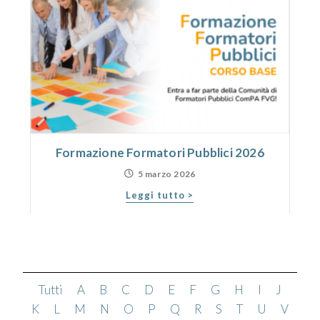
E
Formazione Formatori Pubblici 2026
5 marzo 2026
Leggi tutto >
Tutti
A
B
C
D
E
F
G
H
I
J
K
L
M
N
O
P
Q
R
S
T
U
V