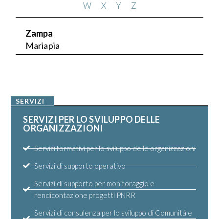
W
X
Y
Z
Zampa
Mariapia
SERVIZI
SERVIZI PER LO SVILUPPO DELLE
ORGANIZZAZIONI
Servizi formativi per lo sviluppo delle organizzazioni
Servizi di supporto operativo
Servizi di supporto per monitoraggio e
rendicontazione progetti PNRR
Servizi di consulenza per lo sviluppo di Comunità e