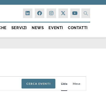
CHE
SERVIZI
NEWS
EVENTI
CONTATTI
E
CERCA EVENTI
Lista
Mese
v
e
n
t