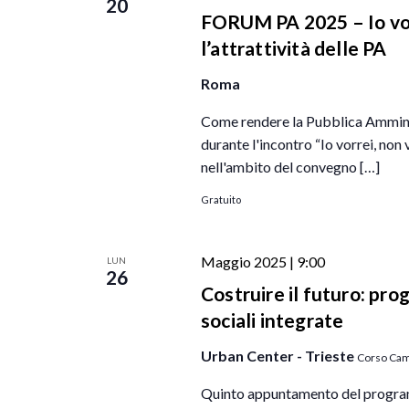
20
FORUM PA 2025 – Io vorr
l’attrattività delle PA
Roma
Come rendere la Pubblica Amminis
durante l'incontro “Io vorrei, non v
nell'ambito del convegno […]
Gratuito
Maggio 2025 | 9:00
LUN
26
Costruire il futuro: pro
sociali integrate
Urban Center - Trieste
Corso Cami
Quinto appuntamento del programm