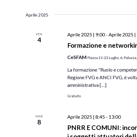
t
r
S
i
i
e
Aprile 2025
R
s
l
c
i
e
Aprile 2025 | 9:00
-
Aprile 2025 |
VEN
i
c
z
4
P
Formazione e networkin
e
i
a
r
o
CeSFAM
Piazza 21-22 Luglio, 6, Paluzza
r
n
c
o
La formazione "Ruolo e competen
a
a
l
Regione FVG e ANCI FVG, è volta a
l
e
a
amministrativa […]
a
v
C
d
Gratuito
i
h
a
s
i
t
t
Aprile 2025 | 8:45
-
13:00
MAR
a
a
8
e
v
PNRR E COMUNI: incontr
.
N
e
i soggetti attuatori de