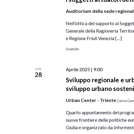
a
.
Auditorium della sede regional
C
v
e
i
Nell’ottica del supporto ai Sogget
r
Generale della Ragioneria Territo
g
c
e Regione Friuli Venezia […]
a
a
z
Gratuito
E
i
v
o
Aprile 2025 | 9:00
LUN
e
28
n
n
Sviluppo regionale e ur
e
t
sviluppo urbano sosteni
i
Urban Center - Trieste
Corso Cami
p
e
Quarto appuntamento del programm
r
nuove frontiere delle politiche eu
P
Giulia e organizzato da Informest