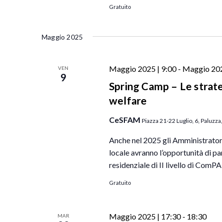
a
Gratuito
r
o
Maggio 2025
l
a
C
Maggio 2025 | 9:00
-
Maggio 202
VEN
9
h
Spring Camp – Le strate
i
welfare
a
CeSFAM
v
Piazza 21-22 Luglio, 6, Paluzza
e
Anche nel 2025 gli Amministrator
.
locale avranno l’opportunità di pa
residenziale di II livello di ComPA
Gratuito
Maggio 2025 | 17:30
-
18:30
MAR