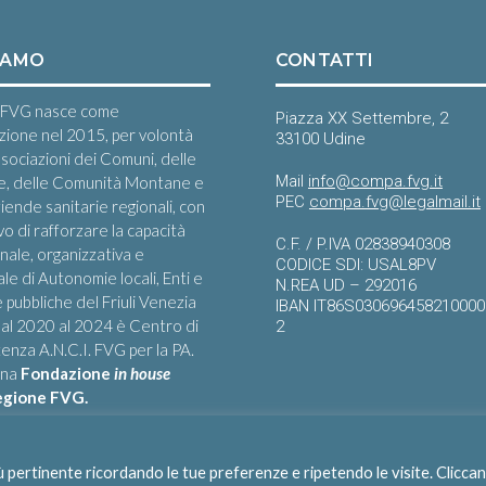
IAMO
CONTATTI
FVG nasce come
Piazza XX Settembre, 2
zione nel 2015, per volontà
33100 Udine
ssociazioni dei Comuni, delle
Mail
info@compa.fvg.it
e, delle Comunità Montane e
PEC
compa.fvg@legalmail.it
iende sanitarie regionali, con
ivo di rafforzare la capacità
C.F. / P.IVA 02838940308
onale, organizzativa e
CODICE SDI: USAL8PV
le di Autonomie locali, Enti e
N.REA UD – 292016
 pubbliche del Friuli Venezia
IBAN IT86S03069645821000
 Dal 2020 al 2024 è Centro di
2
nza A.N.C.I. FVG per la PA.
una
Fondazione
in house
egione FVG.
iù pertinente ricordando le tue preferenze e ripetendo le visite. Clicca