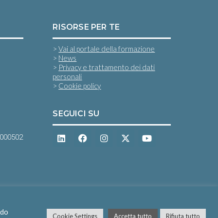
RISORSE PER TE
>
Vai al portale della formazione
>
News
>
Privacy e trattamento dei dati
personali
>
Cookie policy
SEGUICI SU
0000502
ndo
Cookie Settings
Accetta tutto
Rifiuta tutto