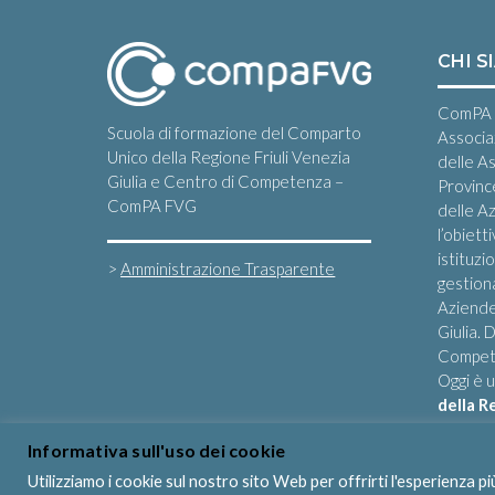
CHI S
ComPA 
Scuola di formazione del Comparto
Associa
Unico della Regione Friuli Venezia
delle A
Giulia e Centro di Competenza –
Provinc
ComPA FVG
delle Az
l’obiett
istituzi
>
Amministrazione Trasparente
gestiona
Aziende
Giulia.
Compete
Oggi è 
della R
Informativa sull'uso dei cookie
Utilizziamo i cookie sul nostro sito Web per offrirti l'esperienza p