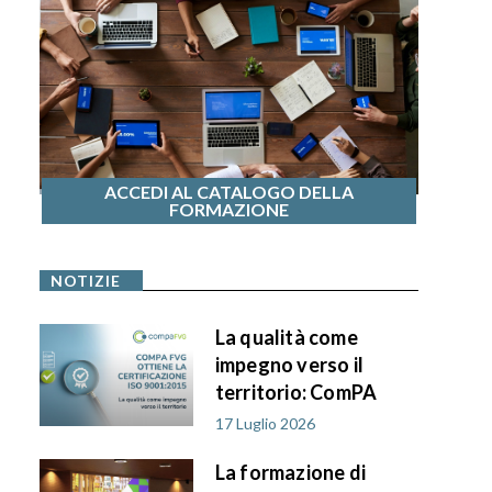
ACCEDI AL CATALOGO DELLA
FORMAZIONE
NOTIZIE
La qualità come
impegno verso il
territorio: ComPA
FVG ottiene la
17 Luglio 2026
certificazione ISO
La formazione di
9001:2015