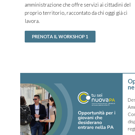
amministrazione che offre servizi ai cittadini del
proprio territorio, raccontato da chi oggi già ci
lavora.
PRENOTA IL WORKSHOP 1
Op
ne
Des
Amm
Con
dis
reg