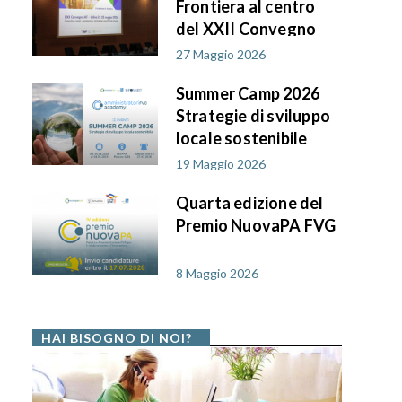
Frontiera al centro
del XXII Convegno
AIF PA in FVG
27 Maggio 2026
Summer Camp 2026
Strategie di sviluppo
locale sostenibile
19 Maggio 2026
Quarta edizione del
Premio NuovaPA FVG
8 Maggio 2026
HAI BISOGNO DI NOI?