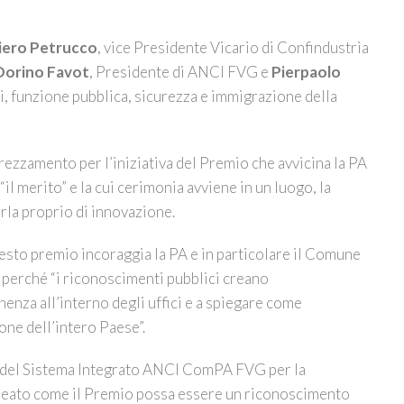
iero Petrucco
, vice Presidente Vicario di Confindustria
Dorino Favot
, Presidente di ANCI FVG e
Pierpaolo
i, funzione pubblica, sicurezza e immigrazione della
rezzamento per l’iniziativa del Premio che avvicina la PA
il merito” e la cui cerimonia avviene in un luogo, la
arla proprio di innovazione.
esto premio incoraggia la PA e in particolare il Comune
, perché “i riconoscimenti pubblici creano
enza all’interno degli uffici e a spiegare come
one dell’intero Paese”.
e del Sistema Integrato ANCI ComPA FVG per la
lineato come il Premio possa essere un riconoscimento