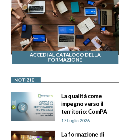
ACCEDI AL CATALOGO DELLA
FORMAZIONE
NOTIZIE
La qualità come
impegno verso il
territorio: ComPA
FVG ottiene la
17 Luglio 2026
certificazione ISO
La formazione di
9001:2015