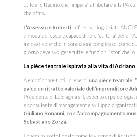
utile al cittadino che “impara” a tributare alla PA cu
che offre.
L’Assessore Roberti
, infine, ha ringraziato ANCI
dimostra di essere capace di fare “cultura” della P
innovativo anche in condizioni complesse, come qu
giorno deve svolgere tutte le funzioni “storiche” ol
La piéce teatrale ispirata alla vita di Adriano
A emozionare tutti i presenti
una piéce teatrale, 
palco un ritratto valoriale dell’imprenditore Adr
Presidente di Eupragma srl, esperto di psicologia, 
e consulente di management e sviluppo organizzativ
Giuliano Bonanni, con l’accompagnamento musica
Sebastiano Zorza.
L’opera ha sottolineato come le vicende di Adriano 