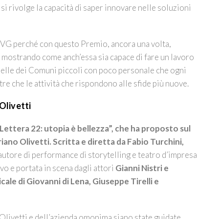
i si rivolge la capacità di saper innovare nelle soluzioni
 FVG perché con questo Premio, ancora una volta,
A, mostrando come anch’essa sia capace di fare un lavoro
elle dei Comuni piccoli con poco personale che ogni
tre che le attività che rispondono alle sfide più nuove.
 Olivetti
“Lettera 22: utopia è bellezza”, che ha proposto sul
iano Olivetti. Scritta e diretta da Fabio Turchini,
autore di performance di storytelling e teatro d’impresa
o e portata in scena dagli attori
Gianni Nistri e
le di Giovanni di Lena, Giuseppe Tirelli e
Olivetti e dell’azienda omonima siano state guidate