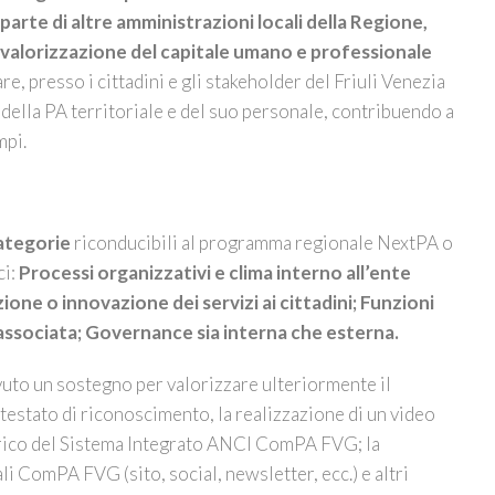
parte di altre amministrazioni locali della Regione,
a valorizzazione del capitale umano e professionale
re, presso i cittadini e gli stakeholder del Friuli Venezia
e della PA territoriale e del suo personale, contribuendo a
mpi.
ategorie
riconducibili al programma regionale NextPA o
ci:
Processi organizzativi e clima interno all’ente
azione o innovazione dei servizi ai cittadini; Funzioni
 associata; Governance sia interna che esterna.
evuto un sostegno per valorizzare ulteriormente il
ttestato di riconoscimento, la realizzazione di un video
carico del Sistema Integrato ANCI ComPA FVG; la
li ComPA FVG (sito, social, newsletter, ecc.) e altri