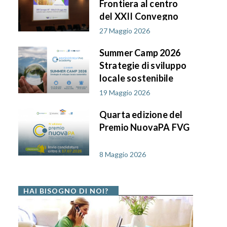
Frontiera al centro
del XXII Convegno
AIF PA in FVG
27 Maggio 2026
Summer Camp 2026
Strategie di sviluppo
locale sostenibile
19 Maggio 2026
Quarta edizione del
Premio NuovaPA FVG
8 Maggio 2026
HAI BISOGNO DI NOI?