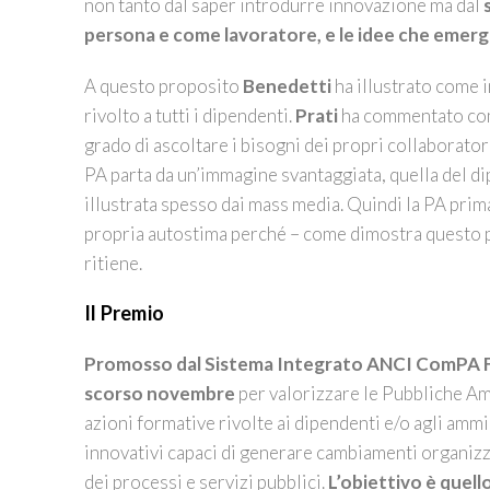
non tanto dal saper introdurre innovazione ma dal
persona e come lavoratore, e le idee che emerg
A questo proposito
Benedetti
ha illustrato come 
rivolto a tutti i dipendenti.
Prati
ha commentato come
grado di ascoltare i bisogni dei propri collaboratori
PA parta da un’immagine svantaggiata, quella del di
illustrata spesso dai mass media. Quindi la PA prima
propria autostima perché – come dimostra questo pre
ritiene.
Il Premio
Promosso dal Sistema Integrato ANCI ComPA FV
scorso novembre
per valorizzare le Pubbliche Amm
azioni formative rivolte ai dipendenti e/o agli amm
innovativi capaci di generare cambiamenti organizzati
dei processi e servizi pubblici.
L’obiettivo è quell