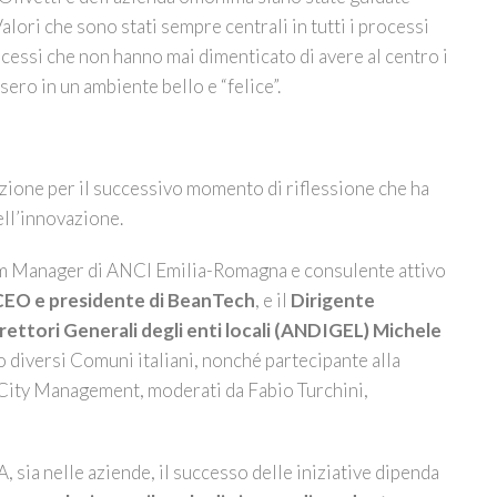
lori che sono stati sempre centrali in tutti i processi
rocessi che non hanno mai dimenticato di avere al centro i
sero in un ambiente bello e “felice”.
razione per il successivo momento di riflessione che ha
ell’innovazione.
m Manager di ANCI Emilia-Romagna e consulente attivo
CEO e presidente di BeanTech
, e il
Dirigente
ettori Generali degli enti locali (ANDIGEL) Michele
diversi Comuni italiani, nonché partecipante alla
 City Management, moderati da Fabio Turchini,
A, sia nelle aziende, il successo delle iniziative dipenda