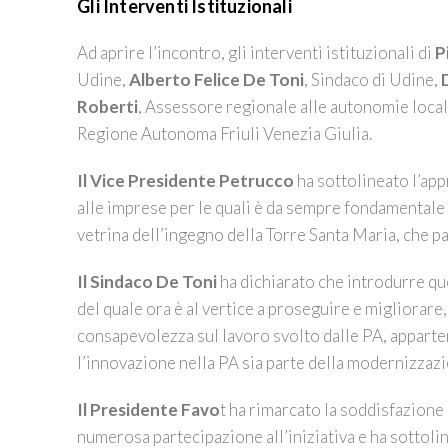
Gli Interventi Istituzionali
Ad aprire l’incontro, gli interventi istituzionali di
P
Udine,
Alberto Felice De Toni
, Sindaco di Udine,
Roberti
, Assessore regionale alle autonomie local
Regione Autonoma Friuli Venezia Giulia.
Il Vice Presidente
Petrucco
ha sottolineato l’app
alle imprese per le quali è da sempre fondamentale “
vetrina dell’ingegno della Torre Santa Maria, che p
Il Sindaco
De Toni
ha dichiarato che introdurre qu
del quale ora è al vertice a proseguire e migliorare
consapevolezza sul lavoro svolto dalle PA, apparten
l’innovazione nella PA sia parte della modernizzazi
Il
Presidente Favo
t ha rimarcato la soddisfazion
numerosa partecipazione all’iniziativa e ha sotto