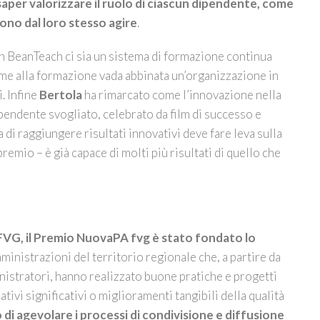
saper valorizzare il ruolo di ciascun dipendente, come
ono dal loro stesso agire
.
in BeanTeach ci sia un sistema di formazione continua
 alla formazione vada abbinata un’organizzazione in
. Infine
Bertola
ha rimarcato come l’innovazione nella
pendente svogliato, celebrato da film di successo e
 di raggiungere risultati innovativi deve fare leva sulla
mio – è già capace di molti più risultati di quello che
G, il Premio NuovaPA fvg è stato fondato lo
inistrazioni del territorio regionale che, a partire da
inistratori, hanno realizzato buone pratiche e progetti
vi significativi o miglioramenti tangibili della qualità
o di agevolare i processi di condivisione e diffusione