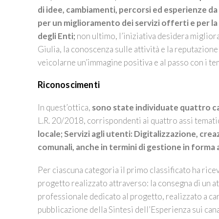
di idee, cambiamenti, percorsi ed esperienze da 
per un miglioramento dei servizi offerti e per l
degli Enti;
non ultimo, l’iniziativa desidera migliora
Giulia, la conoscenza sulle attività e la reputazion
veicolarne un’immagine positiva e al passo con i te
Riconoscimenti
In quest’ottica,
sono state individuate quattro c
L.R. 20/2018, corrispondenti ai quattro assi temati
locale; Servizi agli utenti: Digitalizzazione, cre
comunali, anche in termini di gestione in forma
Per ciascuna categoria il primo classificato ha ric
progetto realizzato attraverso: la consegna di un a
professionale dedicato al progetto, realizzato a 
pubblicazione della Sintesi dell’Esperienza sui cana