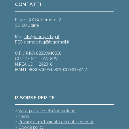
CONTATTI
Piazza XX Settembre, 2
33100 Udine
Mail
info@compa.fvg.it
PEC
compa.fvg@legalmail.it
C.F. / P.IVA 02838940308
CODICE SDI: USAL8PV
N.REA UD – 292016
IBAN IT86S0306964582100000005022
RISORSE PER TE
>
Vai al portale della formazione
>
News
>
Privacy e trattamento dei dati personali
>
Cookie policy