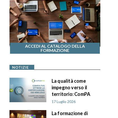
ACCEDI AL CATALOGO DELLA
FORMAZIONE
NOTIZIE
La qualità come
impegno verso il
territorio: ComPA
FVG ottiene la
17 Luglio 2026
certificazione ISO
La formazione di
9001:2015