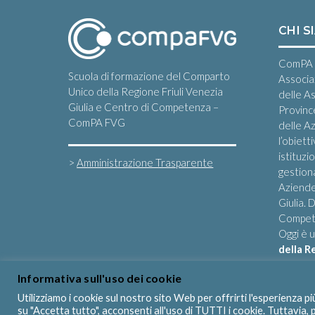
CHI S
ComPA 
Scuola di formazione del Comparto
Associa
Unico della Regione Friuli Venezia
delle A
Giulia e Centro di Competenza –
Provinc
ComPA FVG
delle Az
l’obiett
istituzi
>
Amministrazione Trasparente
gestiona
Aziende
Giulia.
Compete
Oggi è 
della R
Informativa sull'uso dei cookie
Utilizziamo i cookie sul nostro sito Web per offrirti l'esperienza p
su "Accetta tutto", acconsenti all'uso di TUTTI i cookie. Tuttavia,