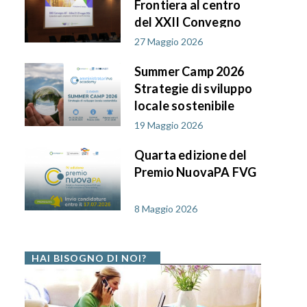
Frontiera al centro
del XXII Convegno
AIF PA in FVG
27 Maggio 2026
Summer Camp 2026
Strategie di sviluppo
locale sostenibile
19 Maggio 2026
Quarta edizione del
Premio NuovaPA FVG
8 Maggio 2026
HAI BISOGNO DI NOI?