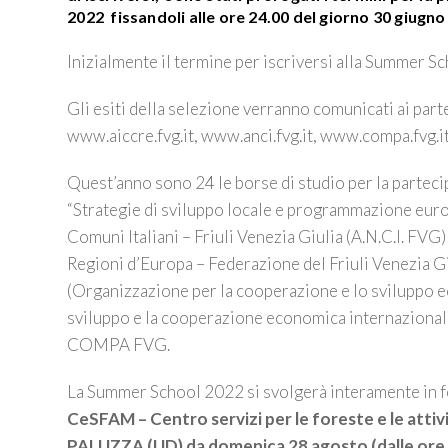
2022 fissandoli alle
ore 24.00 del giorno 30 giugno
Inizialmente il termine per iscriversi alla Summer Sc
Gli esiti della selezione verranno comunicati ai parte
www.aiccre.fvg.it, www.anci.fvg.it, www.compa.fvg.it
Quest’anno sono 24 le borse di studio per la partec
“Strategie di sviluppo locale e programmazione euro
Comuni Italiani – Friuli Venezia Giulia (A.N.C.I. FVG)
Regioni d’Europa – Federazione del Friuli Venezia G
(Organizzazione per la cooperazione e lo sviluppo e
sviluppo e la cooperazione economica internazionale)
COMPA FVG.
La Summer School 2022 si svolgerà interamente in fo
CeSFAM – Centro servizi per le foreste e le attiv
PALUZZA (UD) da domenica 28 agosto (dalle ore 17