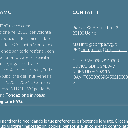
IAMO
CONTATTI
FVG nasce come
Piazza XX Settembre, 2
zione nel 2015, per volontà
33100 Udine
ssociazioni dei Comuni, delle
Mail
info@compa.fvg.it
e, delle Comunità Montane e
PEC
compa.fvg@legalmail.it
iende sanitarie regionali, con
ivo di rafforzare la capacità
C.F. / P.IVA 02838940308
onale, organizzativa e
CODICE SDI: USAL8PV
le di Autonomie locali, Enti e
N.REA UD – 292016
 pubbliche del Friuli Venezia
IBAN IT86S03069645821000
 Dal 2020 al 2024 è Centro di
2
nza A.N.C.I. FVG per la PA.
una
Fondazione
in house
egione FVG.
iù pertinente ricordando le tue preferenze e ripetendo le visite. Clicca
 puoi visitare "Impostazioni cookie" per fornire un consenso controllat