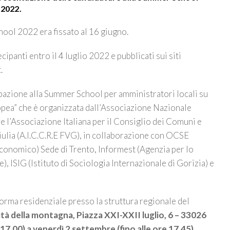
 2022.
hool 2022 era fissato al 16 giugno.
cipanti entro il 4 luglio 2022 e pubblicati sui siti
.
ipazione alla Summer School per amministratori locali su
pea” che è organizzata dall’Associazione Nazionale
 e l’Associazione Italiana per il Consiglio dei Comuni e
iulia (A.I.C.C.R.E FVG), in collaborazione con OCSE
conomico) Sede di Trento, Informest (Agenzia per lo
, ISIG (Istituto di Sociologia Internazionale di Gorizia) e
rma residenziale presso la struttura regionale del
ità della montagna, Piazza XXI-XXII luglio, 6 – 33026
.00) a venerdì 2 settembre (fino alle ore 17.45).