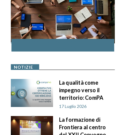
ACCEDI AL CATALOGO DELLA
FORMAZIONE
NOTIZIE
La qualità come
impegno verso il
territorio: ComPA
FVG ottiene la
17 Luglio 2026
certificazione ISO
La formazione di
9001:2015
Frontiera al centro
del XXII Convegno