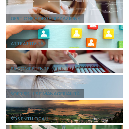
GESTIONE E ORGANIZZAZIONE
ATTRATTIVITÀ
PA COMPETENTE
SOFT SKILLS E MANAGERIALITÀ
SOS ENTI LOCALI