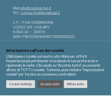
Mail
info@compa.fvg.it
PEC
compa.fvg@legalmail.it
C.F. / P.IVA 02838940308
CODICE SDI: USAL8PV
N.REA UD – 292016
IBAN IT86S0306964582100000005022
Informativa sull'uso dei cookie
Utilizziamo i cookie sul nostro sito Web per offrirti
RISORSE PER TE
l'esperienza più pertinente ricordando le tue preferenze e
ripetendo le visite. Cliccando su "Accetta tutto", acconsenti
all'uso di TUTTI i cookie. Tuttavia, puoi visitare "Impostazioni
>
Vai al portale della formazione
cookie" per fornire un consenso controllato
>
News
>
Privacy e trattamento dei dati personali
Cookie Settings
Accetta tutto
Rifiuta tutto
>
Cookie policy
SEGUICI SU