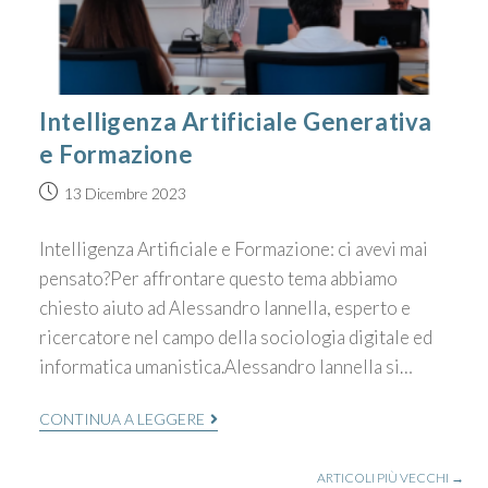
Intelligenza Artificiale Generativa
e Formazione
13 Dicembre 2023
Intelligenza Artificiale e Formazione: ci avevi mai
pensato?Per affrontare questo tema abbiamo
chiesto aiuto ad Alessandro Iannella, esperto e
ricercatore nel campo della sociologia digitale ed
informatica umanistica.Alessandro Iannella si…
CONTINUA A LEGGERE
ARTICOLI PIÙ VECCHI
→