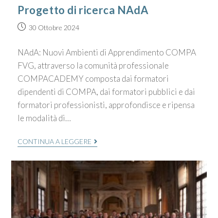
Progetto di ricerca NAdA
30 Ottobre 2024
NAdA: Nuovi Ambienti di Apprendimento COMPA
FVG, attraverso la comunità professionale
COMPACADEMY composta dai formatori
dipendenti di COMPA, dai formatori pubblici e dai
formatori professionisti, approfondisce e ripensa
le modalità di…
CONTINUA A LEGGERE