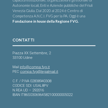
Autonomie locali, Enti e Aziende pubbliche del Friuli
Venezia Giulia. Dal 2020 al 2024 è Centro di
Competenza A.N.C.I. FVG per la PA. Oggi è una
Fondazione
in house
della Regione FVG.
CONTATTI
Piazza XX Settembre, 2
33100 Udine
Mail
info@compa.fvg.it
PEC
compa.fvg@legalmail.it
C.F. / P.IVA 02838940308
CODICE SDI: USAL8PV
N.REA UD – 292016
IBAN IT86S0306964582100000005022