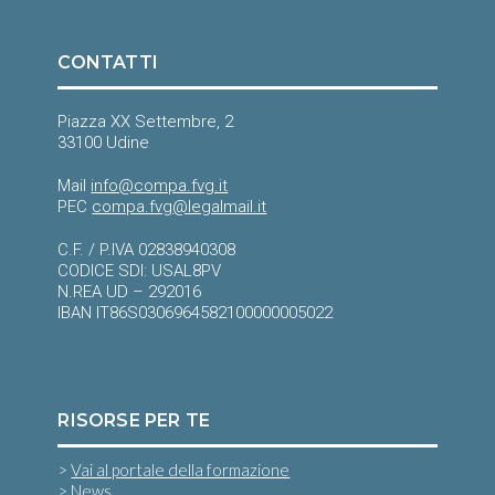
CONTATTI
Piazza XX Settembre, 2
33100 Udine
Mail
info@compa.fvg.it
PEC
compa.fvg@legalmail.it
C.F. / P.IVA 02838940308
CODICE SDI: USAL8PV
N.REA UD – 292016
IBAN IT86S0306964582100000005022
RISORSE PER TE
>
Vai al portale della formazione
>
News