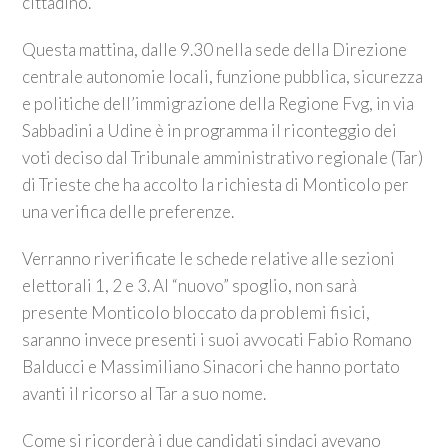
cittadino.
Questa mattina, dalle 9.30 nella sede della Direzione
centrale autonomie locali, funzione pubblica, sicurezza
e politiche dell’immigrazione della Regione Fvg, in via
Sabbadini a Udine è in programma il riconteggio dei
voti deciso dal Tribunale amministrativo regionale (Tar)
di Trieste che ha accolto la richiesta di Monticolo per
una verifica delle preferenze.
Verranno riverificate le schede relative alle sezioni
elettorali 1, 2 e 3. Al “nuovo” spoglio, non sarà
presente Monticolo bloccato da problemi fisici,
saranno invece presenti i suoi avvocati Fabio Romano
Balducci e Massimiliano Sinacori che hanno portato
avanti il ricorso al Tar a suo nome.
Come si ricorderà i due candidati sindaci avevano